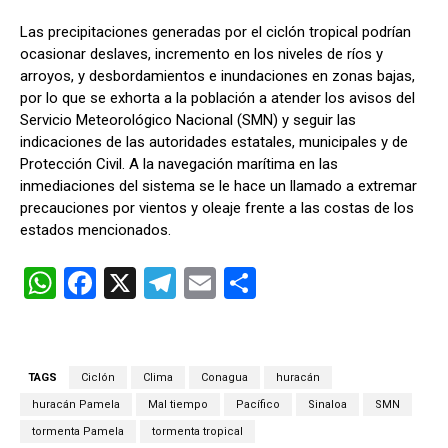
Las precipitaciones generadas por el ciclón tropical podrían
ocasionar deslaves, incremento en los niveles de ríos y
arroyos, y desbordamientos e inundaciones en zonas bajas,
por lo que se exhorta a la población a atender los avisos del
Servicio Meteorológico Nacional (SMN) y seguir las
indicaciones de las autoridades estatales, municipales y de
Protección Civil. A la navegación marítima en las
inmediaciones del sistema se le hace un llamado a extremar
precauciones por vientos y oleaje frente a las costas de los
estados mencionados.
W
F
X
T
E
C
h
a
el
m
o
at
ce
e
ail
m
s
b
gr
p
TAGS
Ciclón
Clima
Conagua
huracán
A
o
a
ar
huracán Pamela
Mal tiempo
Pacífico
Sinaloa
SMN
p
o
m
tir
tormenta Pamela
tormenta tropical