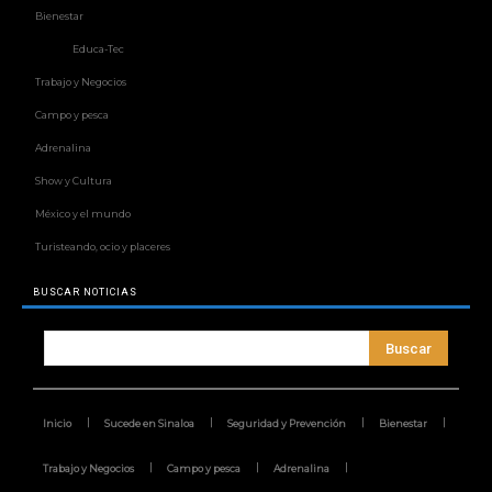
Bienestar
Educa-Tec
Trabajo y Negocios
Campo y pesca
Adrenalina
Show y Cultura
México y el mundo
Turisteando, ocio y placeres
BUSCAR NOTICIAS
Buscar
Inicio
Sucede en Sinaloa
Seguridad y Prevención
Bienestar
Trabajo y Negocios
Campo y pesca
Adrenalina