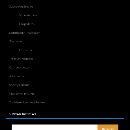
Sucede en Sinaloa
Súper-Acción
EmpoderARTE
Seguridad y Prevención
Bienestar
Educa-Tec
Trabajo y Negocios
Campo y pesca
Adrenalina
Show y Cultura
México y el mundo
Turisteando, ocio y placeres
BUSCAR NOTICIAS
Buscar