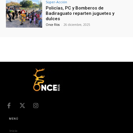
Súper-Acción
Policías, PC y Bomberos de
Badiraguato reparten juguetes y
dulces
Once Ríos
-
26 diciembre, 2025
MENÚ
Inicio