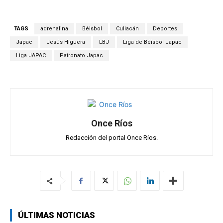
at
ce
e
ail
m
s
b
gr
p
TAGS
adrenalina
Béisbol
Culiacán
Deportes
A
o
a
ar
Japac
Jesús Higuera
LBJ
Liga de Béisbol Japac
p
o
m
tir
Liga JAPAC
Patronato Japac
p
k
Once Ríos
Redacción del portal Once Ríos.
ÚLTIMAS NOTICIAS