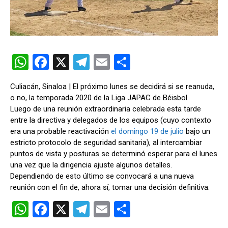
W
F
X
T
E
C
h
a
el
m
o
Culiacán, Sinaloa | El próximo lunes se decidirá si se reanuda,
at
ce
e
ail
m
o no, la temporada 2020 de la Liga JAPAC de Béisbol.
s
b
gr
p
Luego de una reunión extraordinaria celebrada esta tarde
entre la directiva y delegados de los equipos (cuyo contexto
A
o
a
ar
era una probable reactivación
el domingo 19 de julio
bajo un
p
o
m
tir
estricto protocolo de seguridad sanitaria), al intercambiar
puntos de vista y posturas se determinó esperar para el lunes
p
k
una vez que la dirigencia ajuste algunos detalles.
Dependiendo de esto último se convocará a una nueva
reunión con el fin de, ahora sí, tomar una decisión definitiva.
W
F
X
T
E
C
h
a
el
m
o