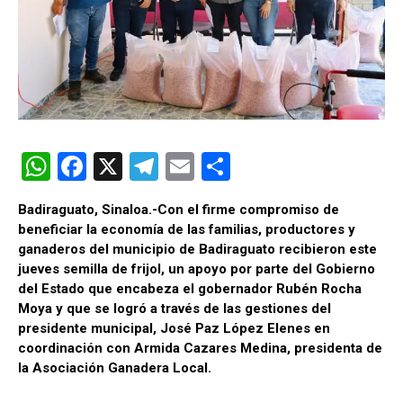
W
F
X
T
E
C
h
a
el
m
o
Badiraguato, Sinaloa.-Con el firme compromiso de
at
ce
e
ail
m
beneficiar la economía de las familias, productores y
s
b
gr
p
ganaderos del municipio de Badiraguato recibieron este
jueves semilla de frijol, un apoyo por parte del Gobierno
A
o
a
ar
del Estado que encabeza el gobernador Rubén Rocha
p
o
m
tir
Moya y que se logró a través de las gestiones del
presidente municipal, José Paz López Elenes en
p
k
coordinación con Armida Cazares Medina, presidenta de
la Asociación Ganadera Local.