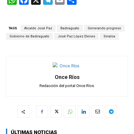
W
F
X
T
E
C
h
a
el
m
o
at
ce
e
ail
m
s
b
gr
p
TAGS
Alcalde José Paz
Badiraguato
Generando progreso
A
o
a
ar
Gobierno de Badiraguato
José Paz López Elenes
Sinaloa
p
o
m
tir
p
k
Once Ríos
Redacción del portal Once Ríos.
ÚLTIMAS NOTICIAS