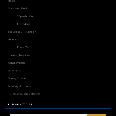
Inicio
Sucede en Sinaloa
Súper-Acción
EmpoderARTE
Seguridad y Prevención
Bienestar
Educa-Tec
Trabajo y Negocios
Campo y pesca
Adrenalina
Show y Cultura
México y el mundo
Turisteando, ocio y placeres
BUSCAR NOTICIAS