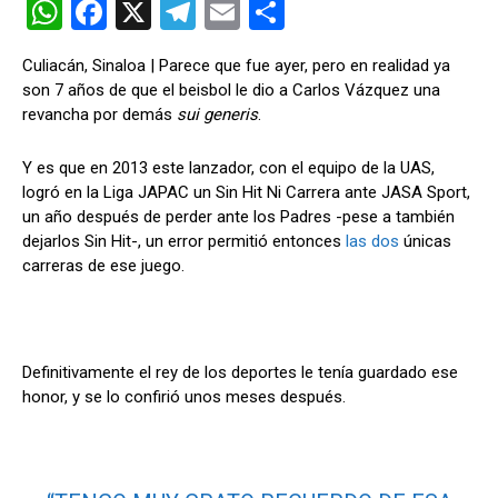
W
F
X
T
E
C
h
a
el
m
o
Culiacán, Sinaloa | Parece que fue ayer, pero en realidad ya
at
ce
e
ail
m
son 7 años de que el beisbol le dio a Carlos Vázquez una
s
b
gr
p
revancha por demás
sui generis
.
A
o
a
ar
Y es que en 2013 este lanzador, con el equipo de la UAS,
p
o
m
tir
logró en la Liga JAPAC un Sin Hit Ni Carrera ante JASA Sport,
p
k
un año después de perder ante los Padres -pese a también
dejarlos Sin Hit-, un error permitió entonces
las dos
únicas
carreras de ese juego.
Definitivamente el rey de los deportes le tenía guardado ese
honor, y se lo confirió unos meses después.