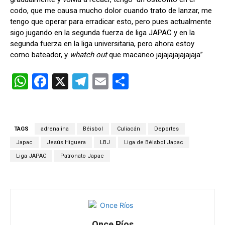
codo, que me causa mucho dolor cuando trato de lanzar, me
tengo que operar para erradicar esto, pero pues actualmente
sigo jugando en la segunda fuerza de liga JAPAC y en la
segunda fuerza en la liga universitaria, pero ahora estoy
como bateador, y
whatch out
que macaneo jajajajajajajaja”
W
F
X
T
E
C
h
a
el
m
o
at
ce
e
ail
m
s
b
gr
p
TAGS
adrenalina
Béisbol
Culiacán
Deportes
A
o
a
ar
Japac
Jesús Higuera
LBJ
Liga de Béisbol Japac
p
o
m
tir
Liga JAPAC
Patronato Japac
p
k
Once Ríos