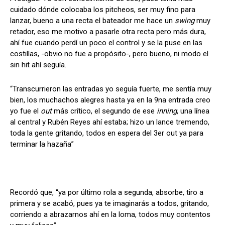
cuidado dónde colocaba los pitcheos, ser muy fino para
lanzar, bueno a una recta el bateador me hace un
swing
muy
retador, eso me motivo a pasarle otra recta pero más dura,
ahí fue cuando perdí un poco el control y se la puse en las
costillas, -obvio no fue a propósito-, pero bueno, ni modo el
sin hit ahí seguía.
“Transcurrieron las entradas yo seguía fuerte, me sentía muy
bien, los muchachos alegres hasta ya en la 9na entrada creo
yo fue el
out
más crítico, el segundo de ese
inning
, una línea
al central y Rubén Reyes ahí estaba; hizo un lance tremendo,
toda la gente gritando, todos en espera del 3er out ya para
terminar la hazaña”
Recordó que, “ya por último rola a segunda, absorbe, tiro a
primera y se acabó, pues ya te imaginarás a todos, gritando,
corriendo a abrazarnos ahí en la loma, todos muy contentos