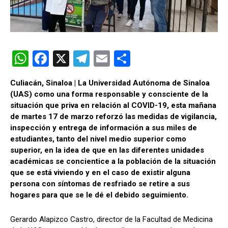
W
F
X
T
E
C
h
a
el
m
o
Culiacán, Sinaloa | La Universidad Autónoma de Sinaloa
at
ce
e
ail
m
(UAS) como una forma responsable y consciente de la
s
b
gr
p
situación que priva en relación al COVID-19, esta mañana
de martes 17 de marzo reforzó las medidas de vigilancia,
A
o
a
ar
inspección y entrega de información a sus miles de
p
o
m
tir
estudiantes, tanto del nivel medio superior como
superior, en la idea de que en las diferentes unidades
p
k
académicas se concientice a la población de la situación
que se está viviendo y en el caso de existir alguna
persona con síntomas de resfriado se retire a sus
hogares para que se le dé el debido seguimiento.
Gerardo Alapizco Castro, director de la Facultad de Medicina