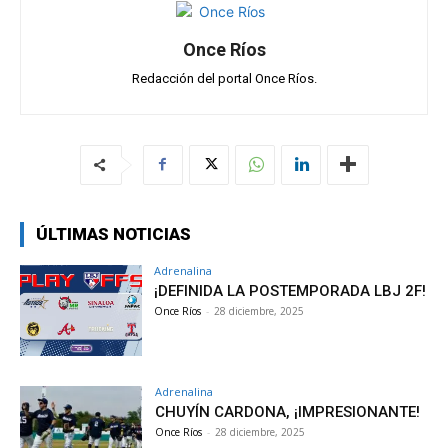
p
o
m
tir
p
k
Once Ríos
Redacción del portal Once Ríos.
ÚLTIMAS NOTICIAS
Adrenalina
¡DEFINIDA LA POSTEMPORADA LBJ 2F!
Once Ríos
-
28 diciembre, 2025
Adrenalina
CHUYÍN CARDONA, ¡IMPRESIONANTE!
Once Ríos
-
28 diciembre, 2025