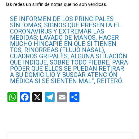
las redes un sinfín de notas que no son verídicas.
SE INFORMEN DE LOS PRINCIPALES
SÍNTOMAS, SIGNOS QUE PRESENTA EL
CORONAVIRUS Y EXTREMAR LAS
MEDIDAS; LAVADO DE MANOS, HACER
MUCHO HINCAPIÉ EN QUE SI TIENEN
TOS, RINORREAS (FLUJO NASAL),
CUADROS GRIPALES, ALGUNA SITUACIÓN
QUE INDIQUE, SOBRE TODO FIEBRE, PARA
PODER QUE ELLOS SE PUEDAN RETIRAR
A SU DOMICILIO Y BUSCAR ATENCIÓN
MÉDICA SI SE SIENTEN MAL”, REITERÓ.
W
F
X
T
E
C
h
a
el
m
o
at
ce
e
ail
m
s
b
gr
p
A
o
a
ar