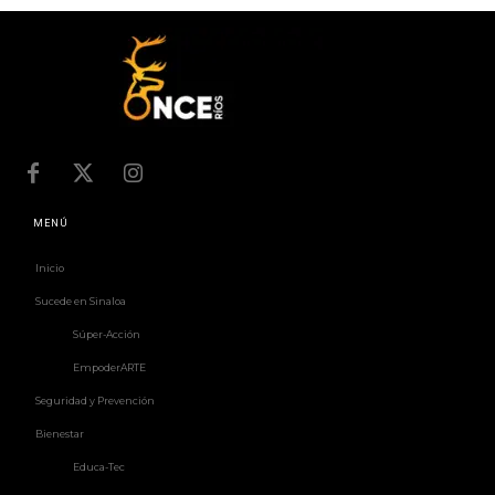
MENÚ
Inicio
Sucede en Sinaloa
Súper-Acción
EmpoderARTE
Seguridad y Prevención
Bienestar
Educa-Tec