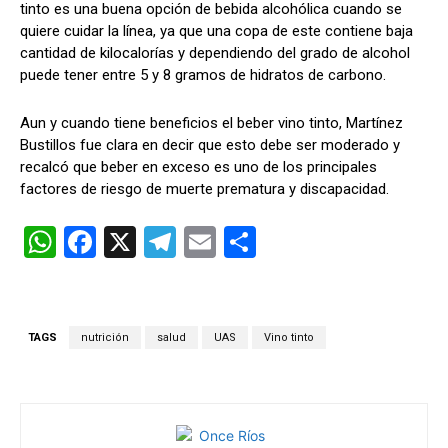
tinto es una buena opción de bebida alcohólica cuando se
quiere cuidar la línea, ya que una copa de este contiene baja
cantidad de kilocalorías y dependiendo del grado de alcohol
puede tener entre 5 y 8 gramos de hidratos de carbono.
Aun y cuando tiene beneficios el beber vino tinto, Martínez
Bustillos fue clara en decir que esto debe ser moderado y
recalcó que beber en exceso es uno de los principales
factores de riesgo de muerte prematura y discapacidad.
W
F
X
T
E
C
h
a
el
m
o
at
ce
e
ail
m
s
b
gr
p
TAGS
nutrición
salud
UAS
Vino tinto
A
o
a
ar
p
o
m
tir
p
k