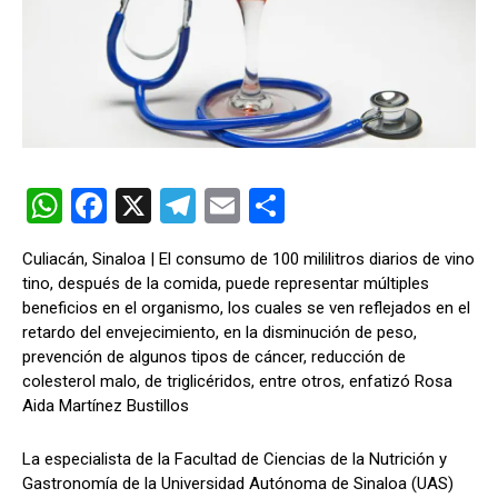
W
F
X
T
E
C
h
a
el
m
o
Culiacán, Sinaloa | El consumo de 100 mililitros diarios de vino
at
ce
e
ail
m
tino, después de la comida, puede representar múltiples
s
b
gr
p
beneficios en el organismo, los cuales se ven reflejados en el
retardo del envejecimiento, en la disminución de peso,
A
o
a
ar
prevención de algunos tipos de cáncer, reducción de
p
o
m
tir
colesterol malo, de triglicéridos, entre otros, enfatizó Rosa
Aida Martínez Bustillos
p
k
La especialista de la Facultad de Ciencias de la Nutrición y
Gastronomía de la Universidad Autónoma de Sinaloa (UAS)