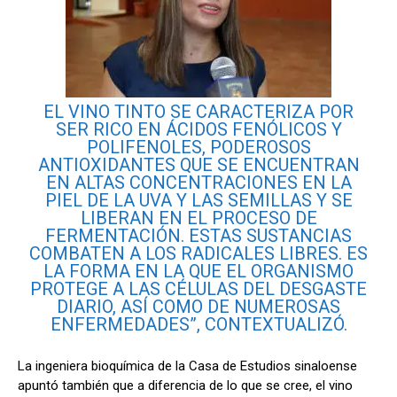
EL VINO TINTO SE CARACTERIZA POR
SER RICO EN ÁCIDOS FENÓLICOS Y
POLIFENOLES, PODEROSOS
ANTIOXIDANTES QUE SE ENCUENTRAN
EN ALTAS CONCENTRACIONES EN LA
PIEL DE LA UVA Y LAS SEMILLAS Y SE
LIBERAN EN EL PROCESO DE
FERMENTACIÓN. ESTAS SUSTANCIAS
COMBATEN A LOS RADICALES LIBRES. ES
LA FORMA EN LA QUE EL ORGANISMO
PROTEGE A LAS CÉLULAS DEL DESGASTE
DIARIO, ASÍ COMO DE NUMEROSAS
ENFERMEDADES”, CONTEXTUALIZÓ.
La ingeniera bioquímica de la Casa de Estudios sinaloense
apuntó también que a diferencia de lo que se cree, el vino