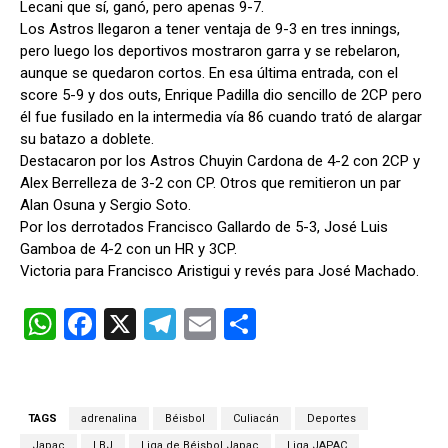
Lecani que sí, ganó, pero apenas 9-7.
Los Astros llegaron a tener ventaja de 9-3 en tres innings,
pero luego los deportivos mostraron garra y se rebelaron,
aunque se quedaron cortos. En esa última entrada, con el
score 5-9 y dos outs, Enrique Padilla dio sencillo de 2CP pero
él fue fusilado en la intermedia vía 86 cuando trató de alargar
su batazo a doblete.
Destacaron por los Astros Chuyin Cardona de 4-2 con 2CP y
Alex Berrelleza de 3-2 con CP. Otros que remitieron un par
Alan Osuna y Sergio Soto.
Por los derrotados Francisco Gallardo de 5-3, José Luis
Gamboa de 4-2 con un HR y 3CP.
Victoria para Francisco Aristigui y revés para José Machado.
W
F
X
T
E
C
h
a
el
m
o
at
ce
e
ail
m
s
b
gr
p
TAGS
adrenalina
Béisbol
Culiacán
Deportes
Japac
LBJ
Liga de Béisbol Japac
Liga JAPAC