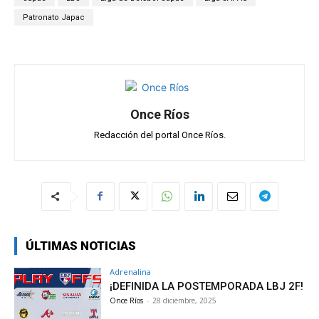
A
o
a
ar
p
o
m
tir
Patronato Japac
p
k
Once Ríos
Redacción del portal Once Ríos.
ÚLTIMAS NOTICIAS
Adrenalina
¡DEFINIDA LA POSTEMPORADA LBJ 2F!
Once Ríos
-
28 diciembre, 2025