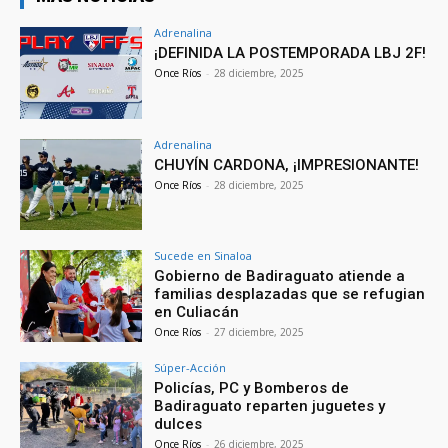
Adrenalina
¡DEFINIDA LA POSTEMPORADA LBJ 2F!
Once Ríos
-
28 diciembre, 2025
Adrenalina
CHUYÍN CARDONA, ¡IMPRESIONANTE!
Once Ríos
-
28 diciembre, 2025
Sucede en Sinaloa
Gobierno de Badiraguato atiende a
familias desplazadas que se refugian
en Culiacán
Once Ríos
-
27 diciembre, 2025
Súper-Acción
Policías, PC y Bomberos de
Badiraguato reparten juguetes y
dulces
Once Ríos
-
26 diciembre, 2025