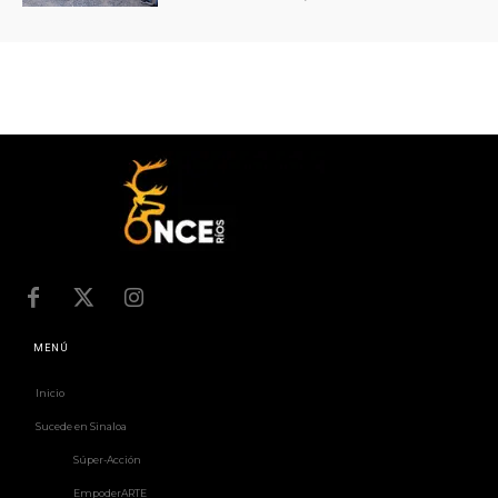
MENÚ
Inicio
Sucede en Sinaloa
Súper-Acción
EmpoderARTE