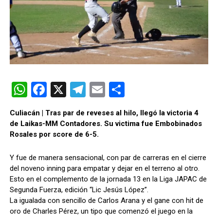
W
F
X
T
E
C
h
a
el
m
o
Culiacán | Tras par de reveses al hilo, llegó la victoria 4
at
ce
e
ail
m
de Laikas-MM Contadores. Su victima fue Embobinados
s
b
gr
p
Rosales por score de 6-5.
A
o
a
ar
Y fue de manera sensacional, con par de carreras en el cierre
p
o
m
tir
del noveno inning para empatar y dejar en el terreno al otro.
p
k
Esto en el complemento de la jornada 13 en la Liga JAPAC de
Segunda Fuerza, edición “Lic Jesús López”.
La igualada con sencillo de Carlos Arana y el gane con hit de
oro de Charles Pérez, un tipo que comenzó el juego en la