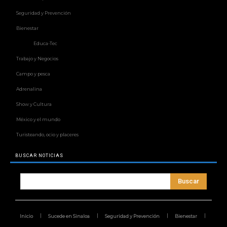
Seguridad y Prevención
Bienestar
Educa-Tec
Trabajo y Negocios
Campo y pesca
Adrenalina
Show y Cultura
México y el mundo
Turisteando, ocio y placeres
BUSCAR NOTICIAS
Buscar
Inicio
Sucede en Sinaloa
Seguridad y Prevención
Bienestar