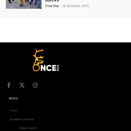
dulces
Once Ríos
-
26 diciembre, 2025
MENÚ
Inicio
Sucede en Sinaloa
Súper-Acción