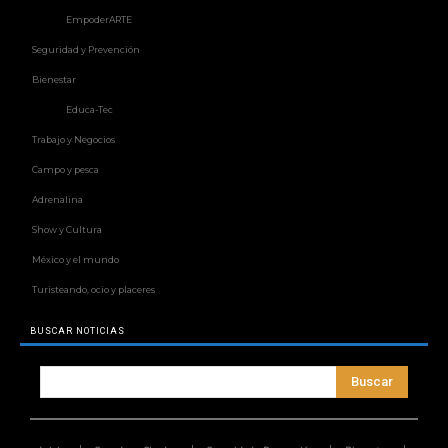
EmpoderARTE
Seguridad y Prevención
Bienestar
Educa-Tec
Trabajo y Negocios
Campo y pesca
Adrenalina
Show y Cultura
México y el mundo
Turisteando, ocio y placeres
BUSCAR NOTICIAS
Buscar