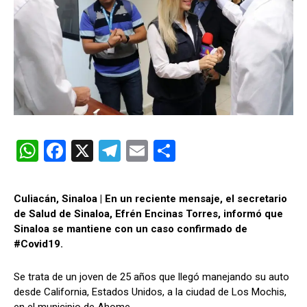
W
F
X
T
E
C
h
a
el
m
o
at
ce
e
ail
m
Culiacán, Sinaloa | En un reciente mensaje, el secretario
s
b
gr
p
de Salud de Sinaloa, Efrén Encinas Torres, informó que
Sinaloa se mantiene con un caso confirmado de
A
o
a
ar
#Covid19.
p
o
m
tir
p
k
Se trata de un joven de 25 años que llegó manejando su auto
desde California, Estados Unidos, a la ciudad de Los Mochis,
en el municipio de Ahome.