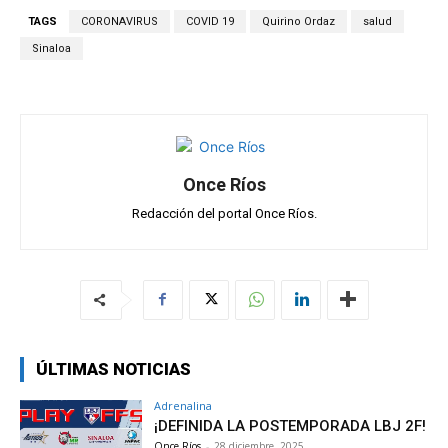
s
b
gr
p
TAGS
CORONAVIRUS
COVID 19
Quirino Ordaz
salud
A
o
a
ar
Sinaloa
p
o
m
tir
p
k
Once Ríos
Redacción del portal Once Ríos.
ÚLTIMAS NOTICIAS
Adrenalina
¡DEFINIDA LA POSTEMPORADA LBJ 2F!
Once Ríos
-
28 diciembre, 2025