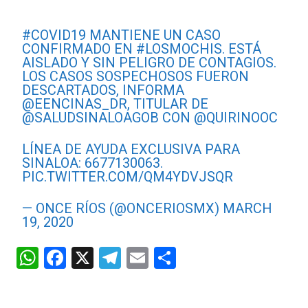
#COVID19
MANTIENE UN CASO
CONFIRMADO EN
#LOSMOCHIS
. ESTÁ
AISLADO Y SIN PELIGRO DE CONTAGIOS.
LOS CASOS SOSPECHOSOS FUERON
DESCARTADOS, INFORMA
@EENCINAS_DR
, TITULAR DE
@SALUDSINALOAGOB
CON
@QUIRINOOC
LÍNEA DE AYUDA EXCLUSIVA PARA
SINALOA: 6677130063.
PIC.TWITTER.COM/QM4YDVJSQR
— ONCE RÍOS (@ONCERIOSMX)
MARCH
19, 2020
W
F
X
T
E
C
h
a
el
m
o
at
ce
e
ail
m