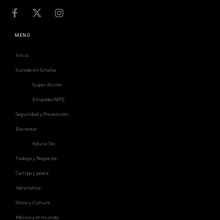
MENÚ
Inicio
Sucede en Sinaloa
Súper-Acción
EmpoderARTE
Seguridad y Prevención
Bienestar
Educa-Tec
Trabajo y Negocios
Campo y pesca
Adrenalina
Show y Cultura
México y el mundo