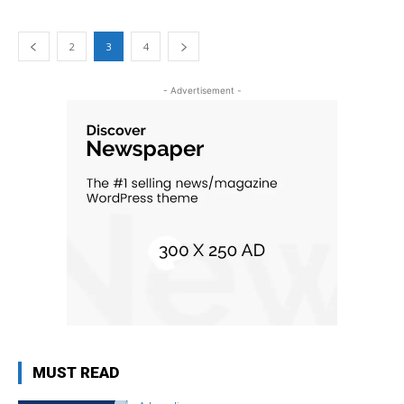
2
3
4
- Advertisement -
MUST READ