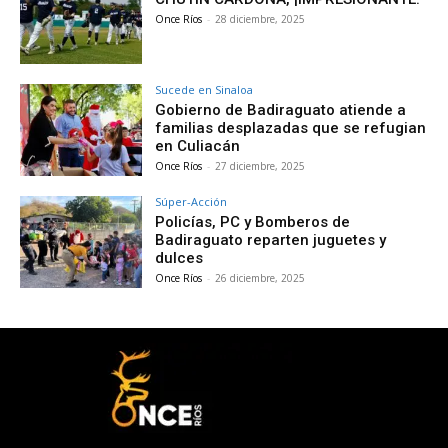
Once Ríos
-
28 diciembre, 2025
Sucede en Sinaloa
Gobierno de Badiraguato atiende a
familias desplazadas que se refugian
en Culiacán
Once Ríos
-
27 diciembre, 2025
Súper-Acción
Policías, PC y Bomberos de
Badiraguato reparten juguetes y
dulces
Once Ríos
-
26 diciembre, 2025