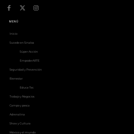
MENÚ
Inicio
Sucede en Sinaloa
Súper-Acción
EmpoderARTE
Seguridad y Prevención
Bienestar
Educa-Tec
Trabajo y Negocios
Campo y pesca
Adrenalina
Show y Cultura
México y el mundo