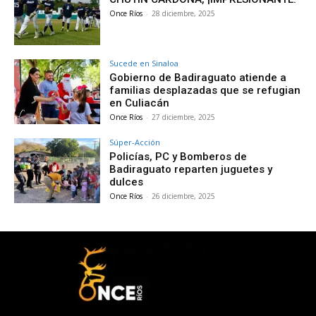
Once Ríos
-
28 diciembre, 2025
Sucede en Sinaloa
Gobierno de Badiraguato atiende a
familias desplazadas que se refugian
en Culiacán
Once Ríos
-
27 diciembre, 2025
Súper-Acción
Policías, PC y Bomberos de
Badiraguato reparten juguetes y
dulces
Once Ríos
-
26 diciembre, 2025