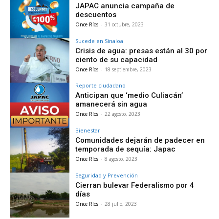
JAPAC anuncia campaña de
descuentos
Once Ríos
-
31 octubre, 2023
Sucede en Sinaloa
Crisis de agua: presas están al 30 por
ciento de su capacidad
Once Ríos
-
18 septiembre, 2023
Reporte ciudadano
Anticipan que ‘medio Culiacán’
amanecerá sin agua
Once Ríos
-
22 agosto, 2023
Bienestar
Comunidades dejarán de padecer en
temporada de sequía: Japac
Once Ríos
-
8 agosto, 2023
Seguridad y Prevención
Cierran bulevar Federalismo por 4
días
Once Ríos
-
28 julio, 2023