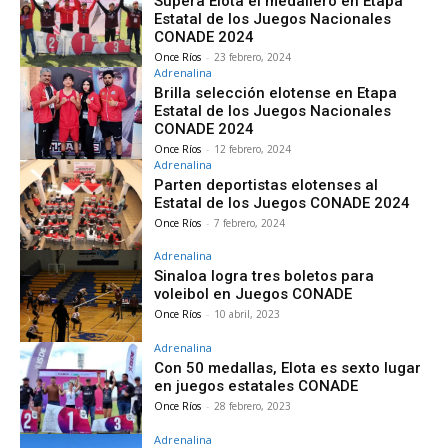
Supera Elota el medallero en Etapa
Estatal de los Juegos Nacionales
CONADE 2024
Once Ríos
-
23 febrero, 2024
Adrenalina
Brilla selección elotense en Etapa
Estatal de los Juegos Nacionales
CONADE 2024
Once Ríos
-
12 febrero, 2024
Adrenalina
Parten deportistas elotenses al
Estatal de los Juegos CONADE 2024
Once Ríos
-
7 febrero, 2024
Adrenalina
Sinaloa logra tres boletos para
voleibol en Juegos CONADE
Once Ríos
-
10 abril, 2023
Adrenalina
Con 50 medallas, Elota es sexto lugar
en juegos estatales CONADE
Once Ríos
-
28 febrero, 2023
Adrenalina