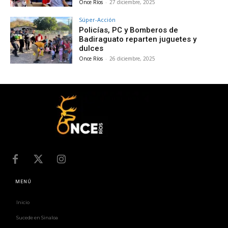
Once Ríos
-
27 diciembre, 2025
Súper-Acción
Policías, PC y Bomberos de
Badiraguato reparten juguetes y
dulces
Once Ríos
-
26 diciembre, 2025
MENÚ
Inicio
Sucede en Sinaloa