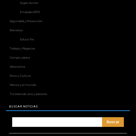
Súper-Acción
EmpoderARTE
Seguridad y Prevención
Bienestar
Educa-Tec
Trabajo y Negocios
Campo y pesca
Adrenalina
Show y Cultura
México y el mundo
Turisteando, ocio y placeres
BUSCAR NOTICIAS
Buscar