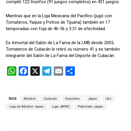
compiló 122 triunfos (91 juegos completos) en 431 juegos.
Mientras que en la Liga Mexicana del Pacífico (jugó con
Tomateros, Yaquis y Potros de Tijuana) también en 17
temporadas con foja de 46-56 y 3.31 de efectividad.
Es Inmortal del Salón de La Fama de la LMB desde 2005,
Tomateros de Culiacán le retiró su número 41 y es también
integrante del Salón de La Fama del Deporte de Culiacán.
W
F
X
T
E
C
h
a
el
m
o
at
ce
e
ail
m
s
b
gr
p
TAGS
Béisbol
Culiacán
Deportes
Japac
LBJ
A
o
a
ar
Liga de Béisbol Japac
Liga JAPAC
Patronato Japac
p
o
m
tir
p
k