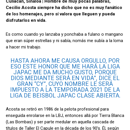
Culiacán, Sinaloa | Hombre de muy pocas palabras,
at
ce
e
ail
m
Cecilio Acosta siempre ha dicho que no es muy fanático
s
b
gr
p
de los homenajes, pero sí valora que lleguen y pueda
disfrutarlos en vida.
A
o
a
ar
p
o
m
tir
Es como cuando yo lanzaba y ponchaba a fulano o mangano
p
k
que eran súper estrellas y ni sabía, nomás me subía a la loma
a hacer mi trabajo.
HASTA AHORA ME CAUSA ORGULLO, POR
ESO ESTE HONOR QUE ME HARÁ LA LIGA
JAPAC ME DA MUCHO GUSTO, PORQUE
DIOS MEDIANTE SERÁ EN VIDA”, DICE EL
GRAN “CY”, CUYO NOMBRE LE SERÁ
IMPUESTO A LA TEMPORADA 2021 DE LA
LIGA DE BEISBOL JAPAC CLASE ABIERTA.
Acosta se retiró en 1986 de la pelota profesional para
enseguida enrolarse en la LBJ, entonces allá por Tierra Blanca
(Las Bombas) y ser parte medular en aquella cascada de
títulos de Taller El Capule en la década de los 90’s. Él, según