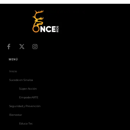
MENÚ
Inicio
Sucede en Sinaloa
Súper-Acción
EmpoderARTE
Seguridad y Prevención
Bienestar
Educa-Tec