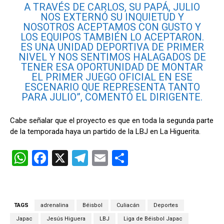
A TRAVÉS DE CARLOS, SU PAPÁ, JULIO
NOS EXTERNÓ SU INQUIETUD Y
NOSOTROS ACEPTAMOS CON GUSTO Y
LOS EQUIPOS TAMBIÉN LO ACEPTARON.
ES UNA UNIDAD DEPORTIVA DE PRIMER
NIVEL Y NOS SENTIMOS HALAGADOS DE
TENER ESA OPORTUNIDAD DE MONTAR
EL PRIMER JUEGO OFICIAL EN ESE
ESCENARIO QUE REPRESENTA TANTO
PARA JULIO”, COMENTÓ EL DIRIGENTE.
Cabe señalar que el proyecto es que en toda la segunda parte
de la temporada haya un partido de la LBJ en La Higuerita.
W
F
X
T
E
C
h
a
el
m
o
at
ce
e
ail
m
s
b
gr
p
TAGS
adrenalina
Béisbol
Culiacán
Deportes
A
o
a
ar
Japac
Jesús Higuera
LBJ
Liga de Béisbol Japac