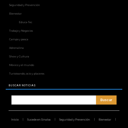
Seguridad y Prevención
Bienestar
Educa-Tec
Trabajo y Negocios
Campo y pesca
Adrenalina
Show y Cultura
México y el mundo
Turisteando, ocio y placeres
BUSCAR NOTICIAS
Buscar
Inicio
Sucede en Sinaloa
Seguridad y Prevención
Bienestar