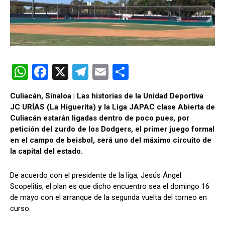
W
F
X
T
E
C
h
a
el
m
o
Culiacán, Sinaloa | Las historias de la Unidad Deportiva
at
ce
e
ail
m
JC URÍAS (La Higuerita) y la Liga JAPAC clase Abierta de
s
b
gr
p
Culiacán estarán ligadas dentro de poco pues, por
petición del zurdo de los Dodgers, el primer juego formal
A
o
a
ar
en el campo de beisbol, será uno del máximo circuito de
p
o
m
tir
la capital del estado.
p
k
De acuerdo con el presidente de la liga, Jesús Ángel
Scopelitis, el plan es que dicho encuentro sea el domingo 16
de mayo con el arranque de la segunda vuelta del torneo en
curso.