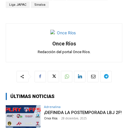
p
o
m
tir
Liga JAPAC
Sinaloa
p
k
Once Ríos
Redacción del portal Once Ríos.
ÚLTIMAS NOTICIAS
Adrenalina
¡DEFINIDA LA POSTEMPORADA LBJ 2F!
Once Ríos
-
28 diciembre, 2025