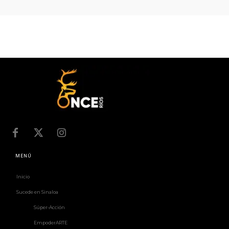
MENÚ
Inicio
Sucede en Sinaloa
Súper-Acción
EmpoderARTE