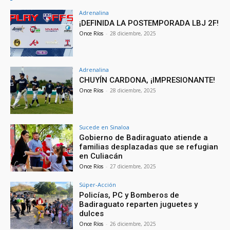
Adrenalina
¡DEFINIDA LA POSTEMPORADA LBJ 2F!
Once Ríos
-
28 diciembre, 2025
Adrenalina
CHUYÍN CARDONA, ¡IMPRESIONANTE!
Once Ríos
-
28 diciembre, 2025
Sucede en Sinaloa
Gobierno de Badiraguato atiende a
familias desplazadas que se refugian
en Culiacán
Once Ríos
-
27 diciembre, 2025
Súper-Acción
Policías, PC y Bomberos de
Badiraguato reparten juguetes y
dulces
Once Ríos
-
26 diciembre, 2025