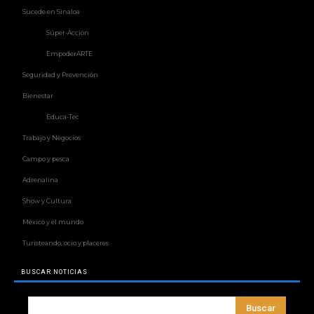
Sucede en Sinaloa
Súper-Acción
EmpoderARTE
Seguridad y Prevención
Bienestar
Educa-Tec
Trabajo y Negocios
Campo y pesca
Adrenalina
Show y Cultura
México y el mundo
Turisteando, ocio y placeres
BUSCAR NOTICIAS
Buscar