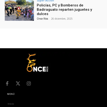
Súper-Acción
Policías, PC y Bomberos de
Badiraguato reparten juguetes y
dulces
Once Ríos
-
26 diciembre, 2025
MENÚ
Inicio