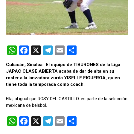
W
F
X
T
E
C
h
a
el
m
o
Culiacán, Sinaloa | El equipo de TIBURONES de la Liga
at
ce
e
ail
m
JAPAC CLASE ABIERTA acaba de dar de alta en su
s
b
gr
p
roster a la lanzadora zurda YISELLE FIGUEROA, quien
tiene toda la temporada como coach.
A
o
a
ar
p
o
m
tir
Ella, al igual que ROSY DEL CASTILLO, es parte de la selección
p
k
mexicana de beisbol.
W
F
X
T
E
C
h
a
el
m
o