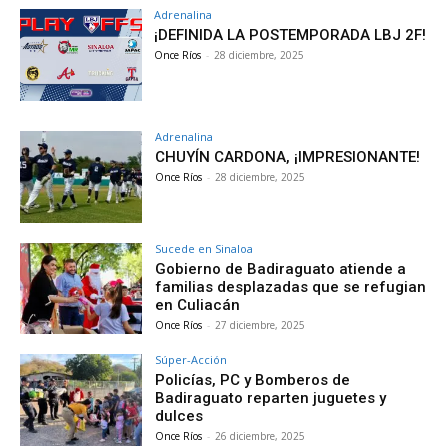
Adrenalina
¡DEFINIDA LA POSTEMPORADA LBJ 2F!
Once Ríos
-
28 diciembre, 2025
Adrenalina
CHUYÍN CARDONA, ¡IMPRESIONANTE!
Once Ríos
-
28 diciembre, 2025
Sucede en Sinaloa
Gobierno de Badiraguato atiende a
familias desplazadas que se refugian
en Culiacán
Once Ríos
-
27 diciembre, 2025
Súper-Acción
Policías, PC y Bomberos de
Badiraguato reparten juguetes y
dulces
Once Ríos
-
26 diciembre, 2025