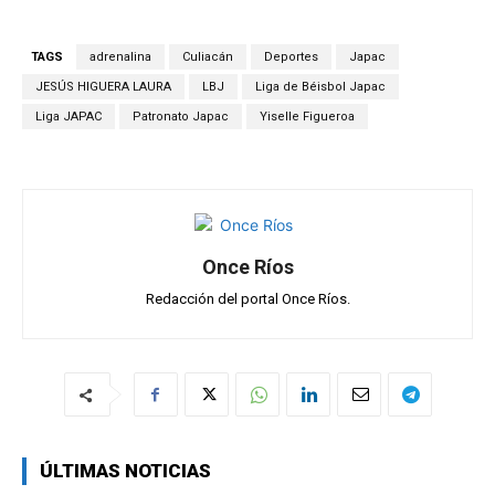
at
ce
e
ail
m
s
b
gr
p
TAGS
adrenalina
Culiacán
Deportes
Japac
A
o
a
ar
JESÚS HIGUERA LAURA
LBJ
Liga de Béisbol Japac
p
o
m
tir
Liga JAPAC
Patronato Japac
Yiselle Figueroa
p
k
Once Ríos
Redacción del portal Once Ríos.
ÚLTIMAS NOTICIAS