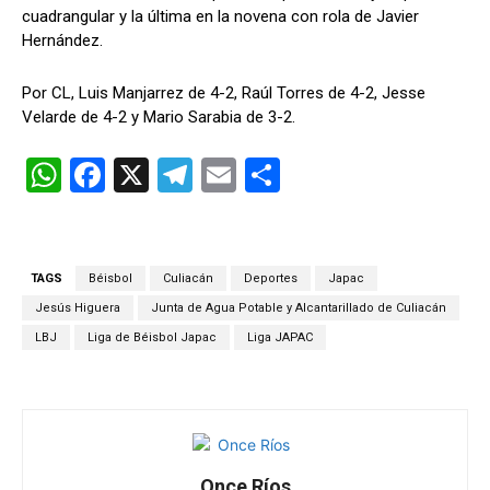
cuadrangular y la última en la novena con rola de Javier
Hernández.
Por CL, Luis Manjarrez de 4-2, Raúl Torres de 4-2, Jesse
Velarde de 4-2 y Mario Sarabia de 3-2.
W
F
X
T
E
C
h
a
el
m
o
at
ce
e
ail
m
s
b
gr
p
TAGS
Béisbol
Culiacán
Deportes
Japac
A
o
a
ar
Jesús Higuera
Junta de Agua Potable y Alcantarillado de Culiacán
p
o
m
tir
LBJ
Liga de Béisbol Japac
Liga JAPAC
p
k
Once Ríos