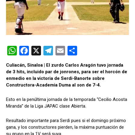
W
F
X
T
E
C
h
a
el
m
o
Culiacán, Sinaloa | El zurdo Carlos Aragón tuvo jornada
at
ce
e
ail
m
de 3 hits, incluido par de jonrones, para ser el horcón de
s
b
gr
p
enmedio en la victoria de Serdi-Banorte sobre
Constructora-Academia Duma al son de 7-4.
A
o
a
ar
p
o
m
tir
Esto en la penúltima jornada de la temporada “Cecilio Acosta
p
k
Miranda” de la Liga JAPAC clase Abierta.
Resultado importante para Serdi pues si el domingo próximo
gana, y los constructores pierden, la máxima puntuación de
su grupo en la 1V será suya.