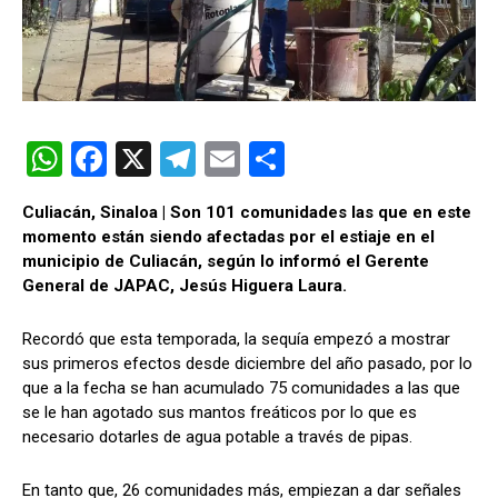
W
F
X
T
E
C
h
a
el
m
o
Culiacán, Sinaloa | Son 101 comunidades las que en este
at
ce
e
ail
m
momento están siendo afectadas por el estiaje en el
s
b
gr
p
municipio de Culiacán, según lo informó el Gerente
General de JAPAC, Jesús Higuera Laura.
A
o
a
ar
p
o
m
tir
Recordó que esta temporada, la sequía empezó a mostrar
p
k
sus primeros efectos desde diciembre del año pasado, por lo
que a la fecha se han acumulado 75 comunidades a las que
se le han agotado sus mantos freáticos por lo que es
necesario dotarles de agua potable a través de pipas.
En tanto que, 26 comunidades más, empiezan a dar señales