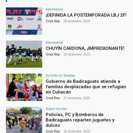
Adrenalina
¡DEFINIDA LA POSTEMPORADA LBJ 2F!
Once Ríos
-
28 diciembre, 2025
Adrenalina
CHUYÍN CARDONA, ¡IMPRESIONANTE!
Once Ríos
-
28 diciembre, 2025
Sucede en Sinaloa
Gobierno de Badiraguato atiende a
familias desplazadas que se refugian
en Culiacán
Once Ríos
-
27 diciembre, 2025
Súper-Acción
Policías, PC y Bomberos de
Badiraguato reparten juguetes y
dulces
Once Ríos
-
26 diciembre, 2025