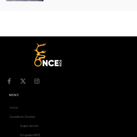
MENÚ
Inicio
Sucede en Sinaloa
Súper-Acción
EmpoderARTE