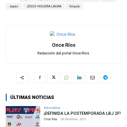
A
o
a
ar
Japac
JESÚS HIGUERA LAURA
Sequía
p
o
m
tir
p
k
Once Ríos
Redacción del portal Once Ríos.
ÚLTIMAS NOTICIAS
Adrenalina
¡DEFINIDA LA POSTEMPORADA LBJ 2F!
Once Ríos
-
28 diciembre, 2025