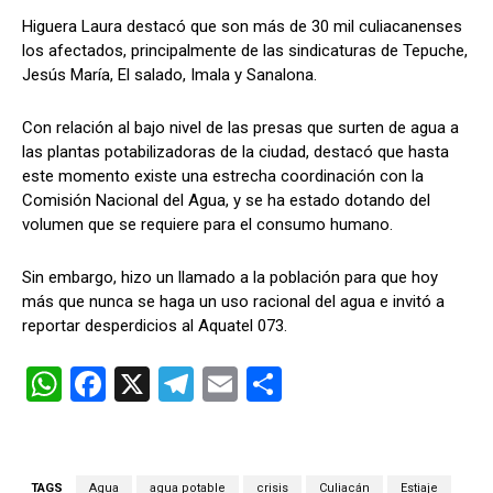
Higuera Laura destacó que son más de 30 mil culiacanenses
los afectados, principalmente de las sindicaturas de Tepuche,
Jesús María, El salado, Imala y Sanalona.
Con relación al bajo nivel de las presas que surten de agua a
las plantas potabilizadoras de la ciudad, destacó que hasta
este momento existe una estrecha coordinación con la
Comisión Nacional del Agua, y se ha estado dotando del
volumen que se requiere para el consumo humano.
Sin embargo, hizo un llamado a la población para que hoy
más que nunca se haga un uso racional del agua e invitó a
reportar desperdicios al Aquatel 073.
W
F
X
T
E
C
h
a
el
m
o
at
ce
e
ail
m
s
b
gr
p
TAGS
Agua
agua potable
crisis
Culiacán
Estiaje