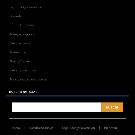
Seguridad y Prevención
Bienestar
Educa-Tec
Trabajo y Negocios
Campo y pesca
Adrenalina
Show y Cultura
México y el mundo
Turisteando, ocio y placeres
BUSCAR NOTICIAS
Buscar
Inicio
Sucede en Sinaloa
Seguridad y Prevención
Bienestar