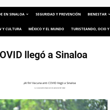
E EN SINALOA
SEGURIDAD Y PREVENCIÓN
BIENESTAR
 Y CULTURA
MÉXICO Y EL MUNDO
TURISTEANDO, OCIO Y
COVID llegó a Sinaloa
¡Al fin! Vacuna anti COVID llegó a Sinaloa
La vacunación empezará en personal de Salud
ttps://oncerios.mx/al-fin-vacuna-anti-covid-llego-a-sinaloa/" title="Email" >