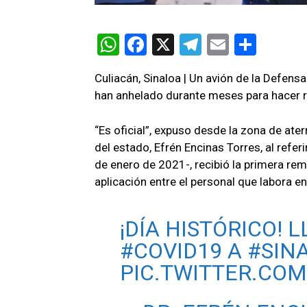
W
F
X
T
E
C
h
a
el
m
o
Culiacán, Sinaloa | Un avión de la Defens
at
ce
e
ail
m
han anhelado durante meses para hacer re
s
b
gr
p
A
o
a
ar
“Es oficial”, expuso desde la zona de ater
del estado, Efrén Encinas Torres, al refer
p
o
m
tir
de enero de 2021-, recibió la primera rem
p
k
aplicación entre el personal que labora en
¡DÍA HISTÓRICO! 
#COVID19
A
#SIN
PIC.TWITTER.CO