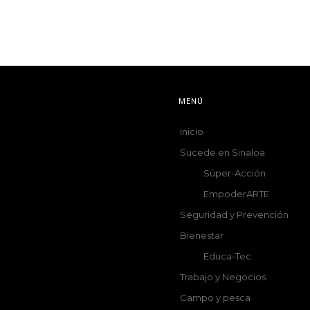
MENÚ
Inicio
Sucede en Sinaloa
Súper-Acción
EmpoderARTE
Seguridad y Prevención
Bienestar
Educa-Tec
Trabajo y Negocios
Campo y pesca