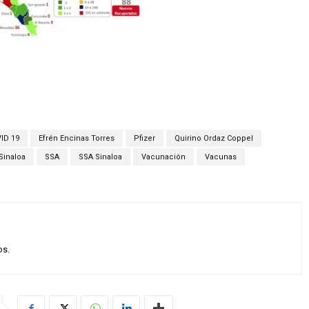
ID 19
Efrén Encinas Torres
Pfizer
Quirino Ordaz Coppel
Sinaloa
SSA
SSA Sinaloa
Vacunación
Vacunas
os.