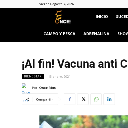
viernes, agosto 7, 2026
Once
INICIO
SUCED
Ríos
CAMPO Y PESCA
ADRENALINA
SHOW
¡Al fin! Vacuna anti 
13 enero, 2021
BIENESTAR
Por:
Once Ríos
Compartir
&body=h