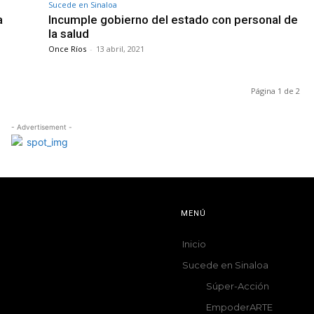
Sucede en Sinaloa
a
Incumple gobierno del estado con personal de
la salud
Once Ríos
-
13 abril, 2021
Página 1 de 2
- Advertisement -
MENÚ
Inicio
Sucede en Sinaloa
Súper-Acción
EmpoderARTE