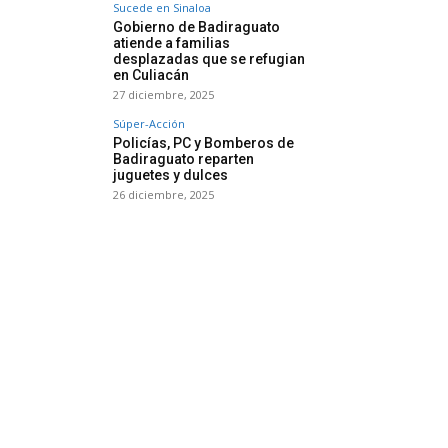
Sucede en Sinaloa
Gobierno de Badiraguato
atiende a familias
desplazadas que se refugian
en Culiacán
27 diciembre, 2025
Súper-Acción
Policías, PC y Bomberos de
Badiraguato reparten
juguetes y dulces
26 diciembre, 2025