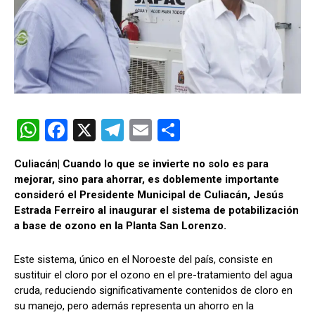
W
F
X
T
E
C
h
a
el
m
o
Culiacán| Cuando lo que se invierte no solo es para
at
ce
e
ail
m
mejorar, sino para ahorrar, es doblemente importante
s
b
gr
p
consideró el Presidente Municipal de Culiacán, Jesús
Estrada Ferreiro al inaugurar el sistema de potabilización
A
o
a
ar
a base de ozono en la Planta San Lorenzo.
p
o
m
tir
p
k
Este sistema, único en el Noroeste del país, consiste en
sustituir el cloro por el ozono en el pre-tratamiento del agua
cruda, reduciendo significativamente contenidos de cloro en
su manejo, pero además representa un ahorro en la