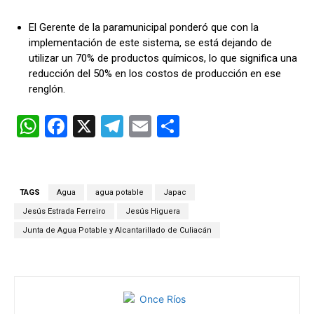
El Gerente de la paramunicipal ponderó que con la
implementación de este sistema, se está dejando de
utilizar un 70% de productos químicos, lo que significa una
reducción del 50% en los costos de producción en ese
renglón.
W
F
X
T
E
C
h
a
el
m
o
at
ce
e
ail
m
s
b
gr
p
TAGS
Agua
agua potable
Japac
A
o
a
ar
Jesús Estrada Ferreiro
Jesús Higuera
p
o
m
tir
Junta de Agua Potable y Alcantarillado de Culiacán
p
k