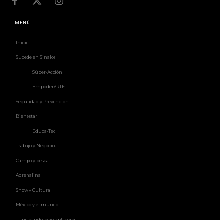
MENÚ
Inicio
Sucede en Sinaloa
Súper-Acción
EmpoderARTE
Seguridad y Prevención
Bienestar
Educa-Tec
Trabajo y Negocios
Campo y pesca
Adrenalina
Show y Cultura
México y el mundo
Turisteando, ocio y placeres