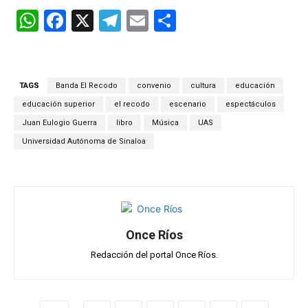
W
F
X
T
E
C
h
a
el
m
o
at
ce
e
ail
m
s
b
gr
p
TAGS
Banda El Recodo
convenio
cultura
educación
A
o
a
ar
educación superior
el recodo
escenario
espectáculos
p
o
m
tir
Juan Eulogio Guerra
libro
Música
UAS
Universidad Autónoma de Sinaloa
p
k
Once Ríos
Redacción del portal Once Ríos.