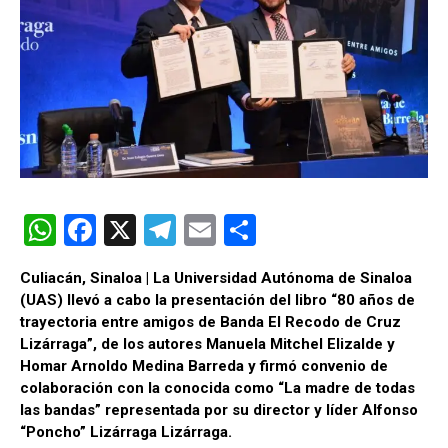
W
F
X
T
E
C
h
a
el
m
o
Culiacán, Sinaloa | La Universidad Autónoma de Sinaloa
at
ce
e
ail
m
(UAS) llevó a cabo la presentación del libro “80 años de
s
b
gr
p
trayectoria entre amigos de Banda El Recodo de Cruz
Lizárraga”, de los autores Manuela Mitchel Elizalde y
A
o
a
ar
Homar Arnoldo Medina Barreda y firmó convenio de
p
o
m
tir
colaboración con la conocida como “La madre de todas
las bandas” representada por su director y líder Alfonso
p
k
“Poncho” Lizárraga Lizárraga.