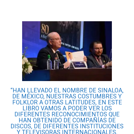
“HAN LLEVADO EL NOMBRE DE SINALOA,
DE MÉXICO, NUESTRAS COSTUMBRES Y
FOLKLOR A OTRAS LATITUDES, EN ESTE
LIBRO VAMOS A PODER VER LOS
DIFERENTES RECONOCIMIENTOS QUE
HAN OBTENIDO DE COMPAÑÍAS DE
DISCOS, DE DIFERENTES INSTITUCIONES
Y TELEVISORAS INTERNACIONALES,