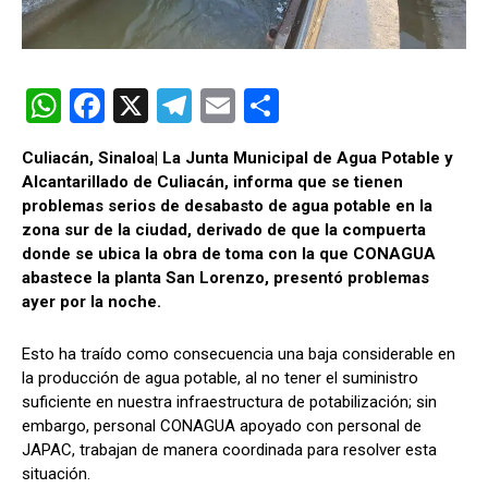
W
F
X
T
E
C
h
a
el
m
o
Culiacán, Sinaloa| La Junta Municipal de Agua Potable y
at
ce
e
ail
m
Alcantarillado de Culiacán, informa que se tienen
s
b
gr
p
problemas serios de desabasto de agua potable en la
zona sur de la ciudad, derivado de que la compuerta
A
o
a
ar
donde se ubica la obra de toma con la que CONAGUA
p
o
m
tir
abastece la planta San Lorenzo, presentó problemas
ayer por la noche.
p
k
Esto ha traído como consecuencia una baja considerable en
la producción de agua potable, al no tener el suministro
suficiente en nuestra infraestructura de potabilización; sin
embargo, personal CONAGUA apoyado con personal de
JAPAC, trabajan de manera coordinada para resolver esta
situación.