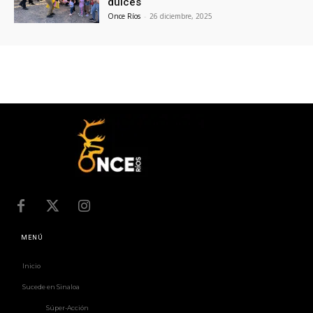
dulces
Once Ríos
-
26 diciembre, 2025
MENÚ
Inicio
Sucede en Sinaloa
Súper-Acción