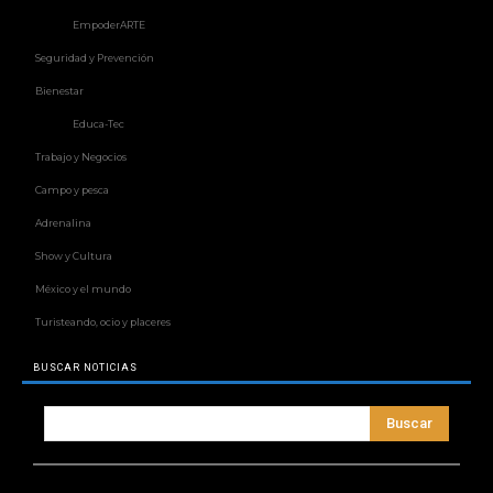
EmpoderARTE
Seguridad y Prevención
Bienestar
Educa-Tec
Trabajo y Negocios
Campo y pesca
Adrenalina
Show y Cultura
México y el mundo
Turisteando, ocio y placeres
BUSCAR NOTICIAS
Buscar