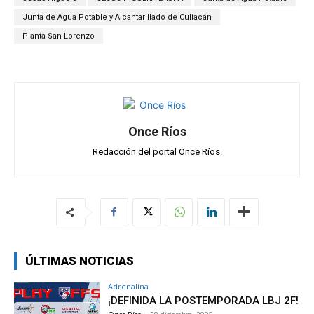
A
o
a
ar
p
o
m
tir
Junta de Agua Potable y Alcantarillado de Culiacán
Planta San Lorenzo
p
k
Once Ríos
Redacción del portal Once Ríos.
ÚLTIMAS NOTICIAS
Adrenalina
¡DEFINIDA LA POSTEMPORADA LBJ 2F!