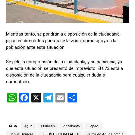
Mientras tanto, se pondrán a disposición de la ciudadanía
pipas en diferentes puntos de la zona, como apoyo a la
población ante esta situación.
Se pide la comprensión de la ciudadanía, y su paciencia, ya
que esta situación se presentó de imprevisto. El 073 está a
disposición de la ciudadanía para cualquier duda o
comentario.
W
F
X
T
E
C
h
a
el
m
o
at
ce
e
ail
m
s
b
gr
p
TAGS
Agua
Culiacán
desabasto
Japac
Jesús Higuera
JESÚS HIGUERA LAURA
Junta de Agua Potable