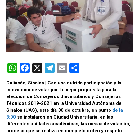
W
F
X
T
E
C
h
a
el
m
o
Culiacán, Sinaloa | Con una nutrida participación y la
at
ce
e
ail
m
convicción de votar por la mejor propuesta para la
s
b
gr
p
elección de Consejeros Universitarios y Consejeros
Técnicos 2019-2021 en la Universidad Autónoma de
A
o
a
ar
Sinaloa (UAS), este día 30 de octubre, en punto
de la
p
o
m
tir
8:00
se instalaron en Ciudad Universitaria, en las
diferentes unidades académicas, las mesas de votación,
p
k
proceso que se realiza en completo orden y respeto.