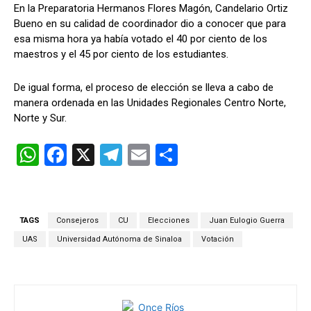
En la Preparatoria Hermanos Flores Magón, Candelario Ortiz
Bueno en su calidad de coordinador dio a conocer que para
esa misma hora ya había votado el 40 por ciento de los
maestros y el 45 por ciento de los estudiantes.
De igual forma, el proceso de elección se lleva a cabo de
manera ordenada en las Unidades Regionales Centro Norte,
Norte y Sur.
W
F
X
T
E
C
h
a
el
m
o
at
ce
e
ail
m
s
b
gr
p
TAGS
Consejeros
CU
Elecciones
Juan Eulogio Guerra
A
o
a
ar
UAS
Universidad Autónoma de Sinaloa
Votación
p
o
m
tir
p
k