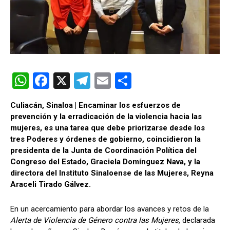
W
F
X
T
E
C
h
a
el
m
o
Culiacán, Sinaloa | Encaminar los esfuerzos de
at
ce
e
ail
m
prevención y la erradicación de la violencia hacia las
s
b
gr
p
mujeres, es una tarea que debe priorizarse desde los
tres Poderes y órdenes de gobierno, coincidieron la
A
o
a
ar
presidenta de la Junta de Coordinación Política del
p
o
m
tir
Congreso del Estado, Graciela Domínguez Nava, y la
directora del Instituto Sinaloense de las Mujeres, Reyna
p
k
Araceli Tirado Gálvez.
En un acercamiento para abordar los avances y retos de la
Alerta de Violencia de Género contra las Mujeres,
declarada