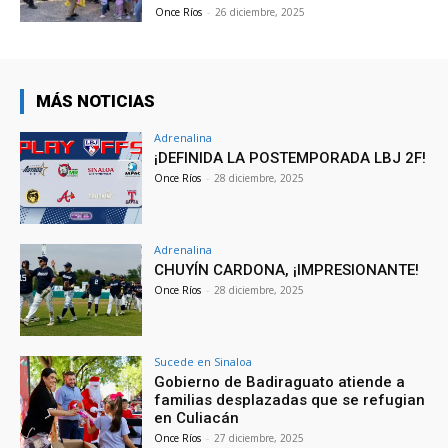
Once Ríos
-
26 diciembre, 2025
MÁS NOTICIAS
Adrenalina
¡DEFINIDA LA POSTEMPORADA LBJ 2F!
Once Ríos
-
28 diciembre, 2025
Adrenalina
CHUYÍN CARDONA, ¡IMPRESIONANTE!
Once Ríos
-
28 diciembre, 2025
Sucede en Sinaloa
Gobierno de Badiraguato atiende a
familias desplazadas que se refugian
en Culiacán
Once Ríos
-
27 diciembre, 2025