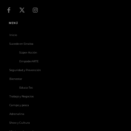
MENÚ
Inicio
Sucede en Sinaloa
Súper-Acción
EmpoderARTE
Seguridad y Prevención
Bienestar
Educa-Tec
Trabajo y Negocios
Campo y pesca
Adrenalina
Show y Cultura