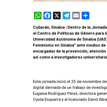
W
F
X
T
E
C
h
a
el
m
o
Culiacán, Sinaloa | Dentro de la
Jornada 
at
ce
e
ail
m
el Centro de Políticas de Género para 
s
b
gr
p
Universidad Autónoma de Sinaloa (UAS)
A
o
a
ar
Feminismo en Sinaloa” ante medios de
encargadas de la prevención, atención
p
o
m
tir
así como a investigadores universitarios
p
k
Esta jornada inició el 25 de noviembre d
digital derivada de un trabajo de investi
Eugenia Rodríguez Pérez, directora gener
Ojeda Esquerra y el licenciado David Ab