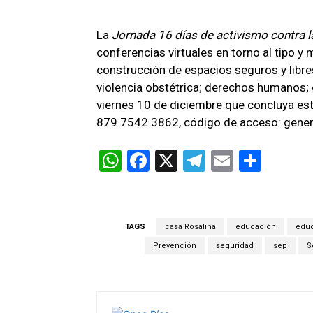
La
Jornada 16 días de activismo contra 
conferencias virtuales en torno al tipo y m
construcción de espacios seguros y libres
violencia obstétrica; derechos humanos; e
viernes 10 de diciembre que concluya est
879 7542 3862, código de acceso: genero
W
F
X
T
E
C
h
a
el
m
o
at
ce
e
ail
m
s
b
gr
p
TAGS
casa Rosalina
educación
educ
A
o
a
ar
Prevención
seguridad
sep
S
p
o
m
tir
p
k