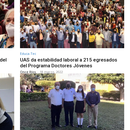
Educa-Tec
del
UAS da estabilidad laboral a 215 egresados
del Programa Doctores Jóvenes
Once Ríos
-
18 marzo, 2022