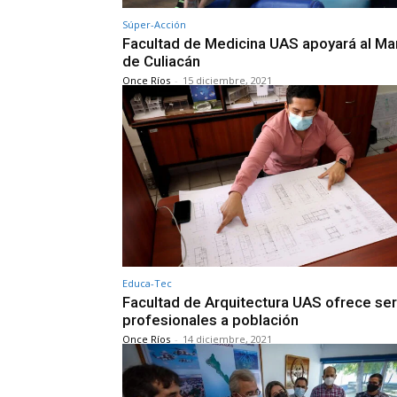
Súper-Acción
Facultad de Medicina UAS apoyará al Ma
de Culiacán
Once Ríos
-
15 diciembre, 2021
Educa-Tec
Facultad de Arquitectura UAS ofrece ser
profesionales a población
Once Ríos
-
14 diciembre, 2021