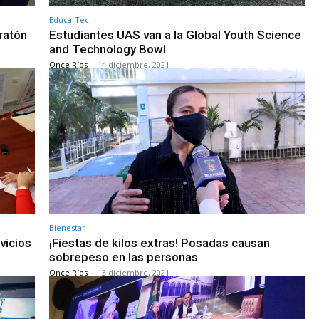
Educa-Tec
ratón
Estudiantes UAS van a la Global Youth Science
and Technology Bowl
Once Ríos
-
14 diciembre, 2021
Bienestar
vicios
¡Fiestas de kilos extras! Posadas causan
sobrepeso en las personas
Once Ríos
-
13 diciembre, 2021