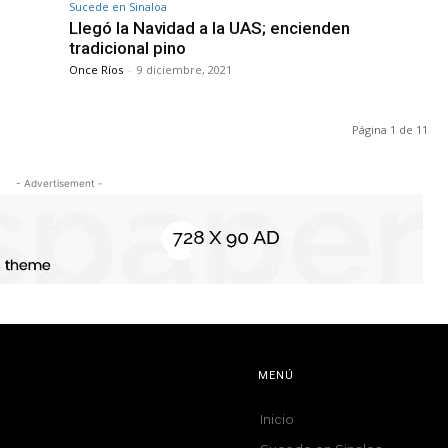
Sucede en Sinaloa
Llegó la Navidad a la UAS; encienden
tradicional pino
Once Ríos
-
9 diciembre, 2021
Página 1 de 11
- Advertisement -
MENÚ
Inicio