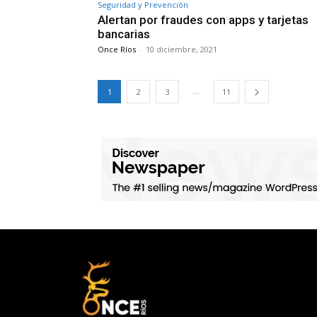
Seguridad y Prevención
Alertan por fraudes con apps y tarjetas
bancarias
Once Ríos
-
10 diciembre, 2021
...
1
2
3
11