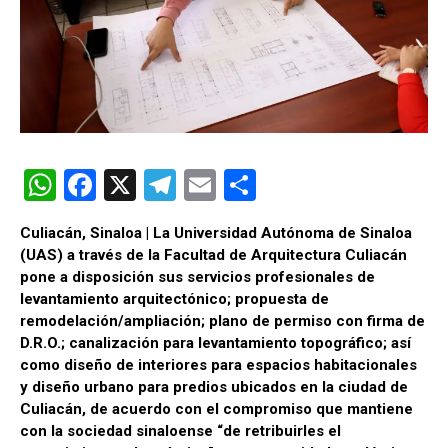
W
F
X
T
E
C
h
a
el
m
o
Culiacán, Sinaloa | La Universidad Autónoma de Sinaloa
at
ce
e
ail
m
(UAS) a través de la Facultad de Arquitectura Culiacán
s
b
gr
p
pone a disposición sus servicios profesionales de
levantamiento arquitectónico; propuesta de
A
o
a
ar
remodelación/ampliación; plano de permiso con firma de
p
o
m
tir
D.R.O.; canalización para levantamiento topográfico; así
como diseño de interiores para espacios habitacionales
p
k
y diseño urbano para predios ubicados en la ciudad de
Culiacán, de acuerdo con el compromiso que mantiene
con la sociedad sinaloense “de retribuirles el