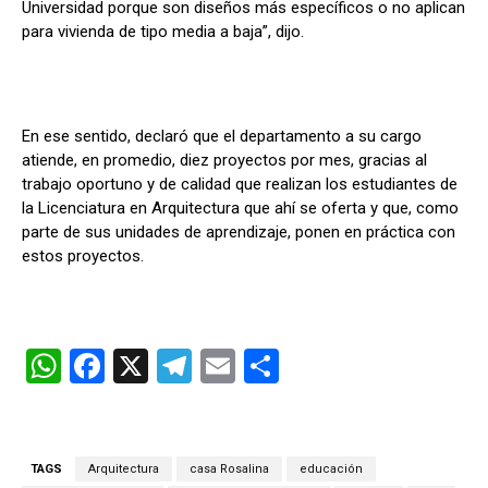
Universidad porque son diseños más específicos o no aplican
para vivienda de tipo media a baja”, dijo.
En ese sentido, declaró que el departamento a su cargo
atiende, en promedio, diez proyectos por mes, gracias al
trabajo oportuno y de calidad que realizan los estudiantes de
la Licenciatura en Arquitectura que ahí se oferta y que, como
parte de sus unidades de aprendizaje, ponen en práctica con
estos proyectos.
W
F
X
T
E
C
h
a
el
m
o
at
ce
e
ail
m
s
b
gr
p
TAGS
Arquitectura
casa Rosalina
educación