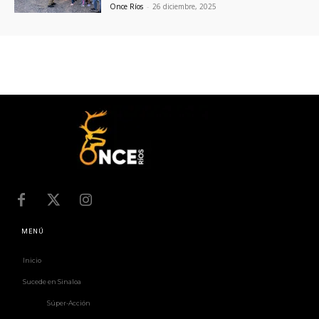
Once Ríos
-
26 diciembre, 2025
MENÚ
Inicio
Sucede en Sinaloa
Súper-Acción