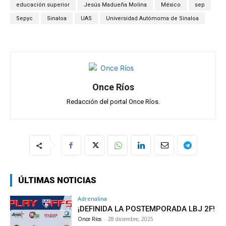
A
o
a
ar
educación superior
Jesús Madueña Molina
México
sep
p
o
m
tir
Sepyc
Sinaloa
UAS
Universidad Autómoma de Sinaloa
p
k
Once Ríos
Redacción del portal Once Ríos.
ÚLTIMAS NOTICIAS
Adrenalina
¡DEFINIDA LA POSTEMPORADA LBJ 2F!
Once Ríos
-
28 diciembre, 2025