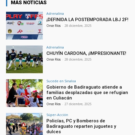
MÁS NOTICIAS
Adrenalina
¡DEFINIDA LA POSTEMPORADA LBJ 2F!
Once Ríos
-
28 diciembre, 2025
Adrenalina
CHUYÍN CARDONA, ¡IMPRESIONANTE!
Once Ríos
-
28 diciembre, 2025
Sucede en Sinaloa
Gobierno de Badiraguato atiende a
familias desplazadas que se refugian
en Culiacán
Once Ríos
-
27 diciembre, 2025
Súper-Acción
Policías, PC y Bomberos de
Badiraguato reparten juguetes y
dulces