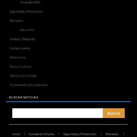
EmpoderARTE
Seguridad y Prevención
Bienestar
Educa-Tec
Trabajo y Negocios
Campo y pesca
Adrenalina
Show y Cultura
México y el mundo
Turisteando, ocio y placeres
BUSCAR NOTICIAS
Buscar
Inicio
Sucede en Sinaloa
Seguridad y Prevención
Bienestar