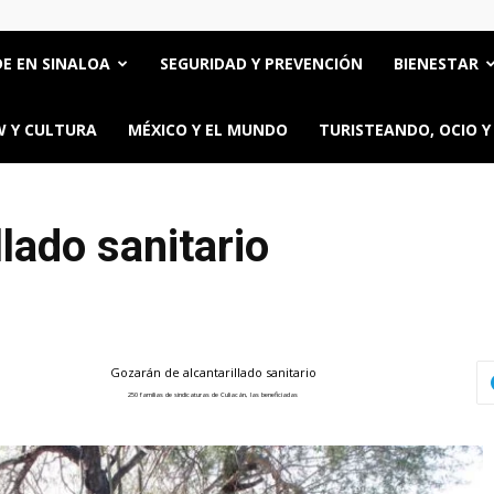
E EN SINALOA
SEGURIDAD Y PREVENCIÓN
BIENESTAR
 Y CULTURA
MÉXICO Y EL MUNDO
TURISTEANDO, OCIO Y
lado sanitario
Gozarán de alcantarillado sanitario
250 familias de sindicaturas de Culiacán, las beneficiadas
ttps://oncerios.mx/gozaran-de-alcantarillado-sanitario/" title="Email" >