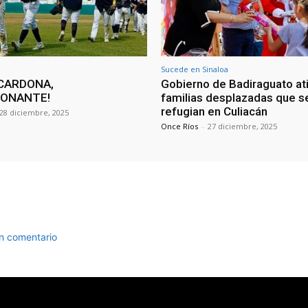
Sucede en Sinaloa
CARDONA,
Gobierno de Badiraguato at
IONANTE!
familias desplazadas que s
refugian en Culiacán
28 diciembre, 2025
Once Ríos
-
27 diciembre, 2025
un comentario