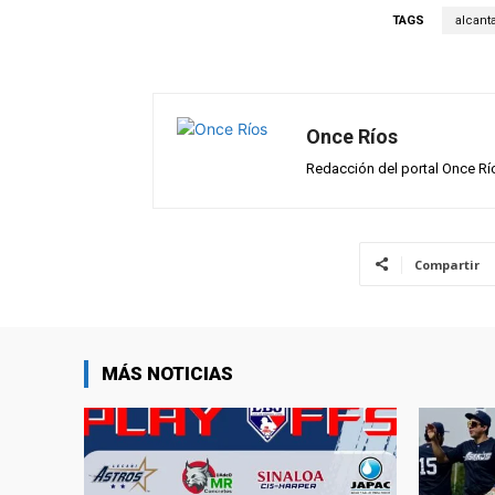
s
b
gr
p
TAGS
alcanta
A
o
a
ar
p
o
m
tir
p
k
Once Ríos
Redacción del portal Once Rí
Compartir
MÁS NOTICIAS