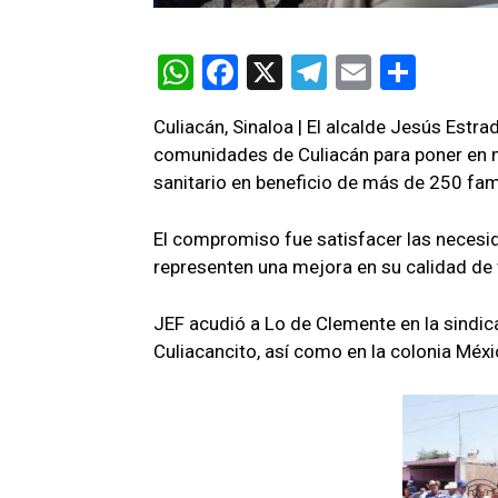
W
F
X
T
E
C
h
a
el
m
o
Culiacán, Sinaloa | El alcalde Jesús Estr
at
ce
e
ail
m
comunidades de Culiacán para poner en m
s
b
gr
p
sanitario en beneficio de más de 250 fami
A
o
a
ar
El compromiso fue satisfacer las necesid
p
o
m
tir
representen una mejora en su calidad de 
p
k
JEF acudió a Lo de Clemente en la sindica
Culiacancito, así como en la colonia Méxi