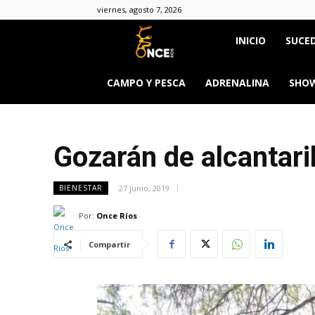
viernes, agosto 7, 2026
Once
INICIO
SUCED
Ríos
CAMPO Y PESCA
ADRENALINA
SHOW
Gozarán de alcantaril
27 junio, 2019
BIENESTAR
Por:
Once Ríos
Compartir
&body=h