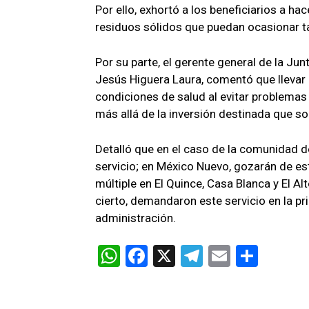
Por ello, exhortó a los beneficiarios a ha
residuos sólidos que puedan ocasionar t
Por su parte, el gerente general de la Jun
Jesús Higuera Laura, comentó que llevar
condiciones de salud al evitar problemas
más allá de la inversión destinada que s
Detalló que en el caso de la comunidad d
servicio; en México Nuevo, gozarán de est
múltiple en El Quince, Casa Blanca y El Al
cierto, demandaron este servicio en la pr
administración.
W
F
X
T
E
C
h
a
el
m
o
at
ce
e
ail
m