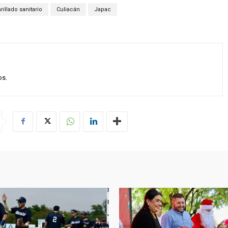
rillado sanitario
Culiacán
Japac
os.