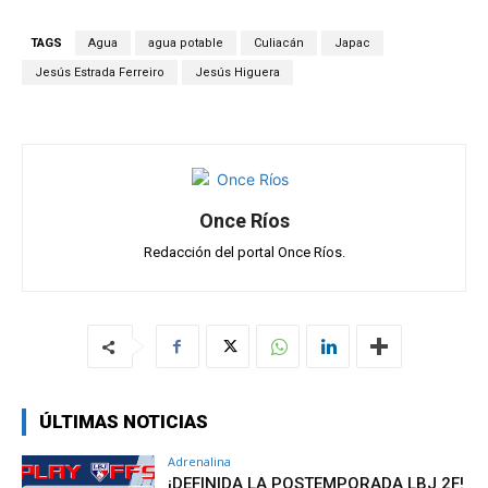
at
ce
e
ail
m
s
b
gr
p
TAGS
Agua
agua potable
Culiacán
Japac
A
o
a
ar
Jesús Estrada Ferreiro
Jesús Higuera
p
o
m
tir
p
k
Once Ríos
Redacción del portal Once Ríos.
ÚLTIMAS NOTICIAS
Adrenalina
¡DEFINIDA LA POSTEMPORADA LBJ 2F!