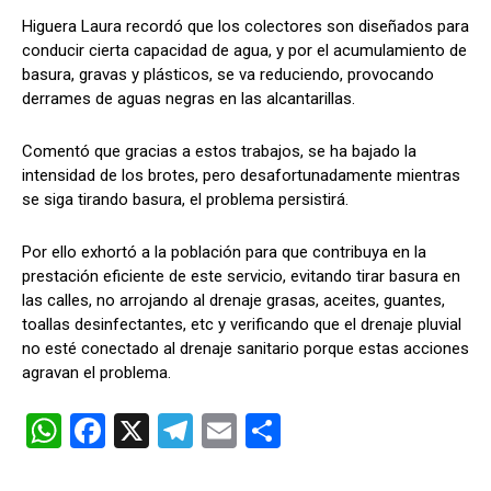
d
Higuera Laura recordó que los colectores son diseñados para
e
conducir cierta capacidad de agua, y por el acumulamiento de
v
basura, gravas y plásticos, se va reduciendo, provocando
í
derrames de aguas negras en las alcantarillas.
d
e
Comentó que gracias a estos trabajos, se ha bajado la
o
intensidad de los brotes, pero desafortunadamente mientras
se siga tirando basura, el problema persistirá.
Por ello exhortó a la población para que contribuya en la
prestación eficiente de este servicio, evitando tirar basura en
las calles, no arrojando al drenaje grasas, aceites, guantes,
toallas desinfectantes, etc y verificando que el drenaje pluvial
no esté conectado al drenaje sanitario porque estas acciones
agravan el problema.
W
F
X
T
E
C
h
a
el
m
o