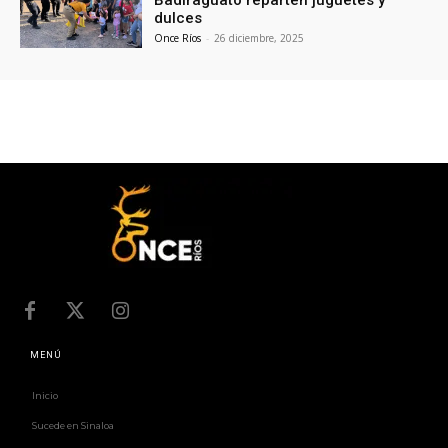
Badiraguato reparten juguetes y
dulces
Once Ríos
-
26 diciembre, 2025
MENÚ
Inicio
Sucede en Sinaloa