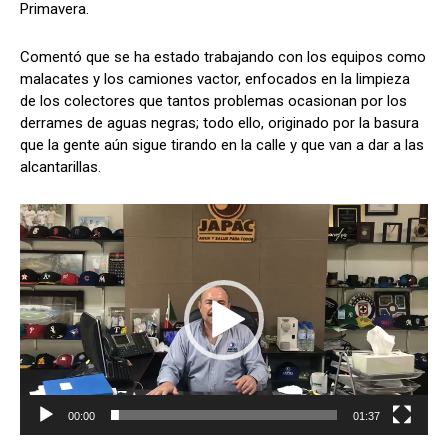
Primavera.
Comentó que se ha estado trabajando con los equipos como
malacates y los camiones vactor, enfocados en la limpieza
de los colectores que tantos problemas ocasionan por los
derrames de aguas negras; todo ello, originado por la basura
que la gente aún sigue tirando en la calle y que van a dar a las
alcantarillas.
R
e
p
r
o
d
u
c
t
o
00:00
01:37
r