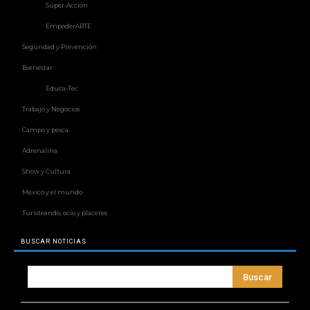
Súper-Acción
EmpoderARTE
Seguridad y Prevención
Bienestar
Educa-Tec
Trabajo y Negocios
Campo y pesca
Adrenalina
Show y Cultura
México y el mundo
Turisteando, ocio y placeres
BUSCAR NOTICIAS
Buscar