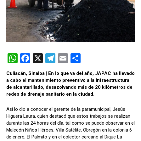
W
F
X
T
E
C
h
a
el
m
o
Culiacán, Sinaloa | En lo que va del año, JAPAC ha llevado
at
ce
e
ail
m
a cabo el mantenimiento preventivo a la infraestructura
s
b
gr
p
de alcantarillado, desazolvando más de 20 kilómetros de
redes de drenaje sanitario en la ciudad.
A
o
a
ar
p
o
m
tir
Así lo dio a conocer el gerente de la paramunicipal, Jesús
p
k
Higuera Laura, quien destacó que estos trabajos se realizan
durante las 24 horas del día, tal como se puede observar en el
Malecón Niños Héroes, Villa Satélite, Obregón en la colonia 6
de enero, El Palmito y en el colector cercano al Dique La