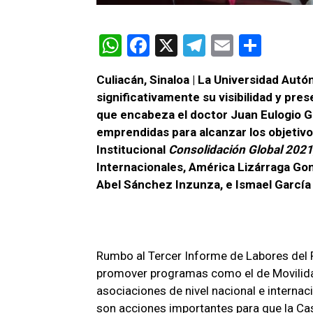
W
F
X
T
E
C
h
a
el
m
o
Culiacán, Sinaloa | La Universidad Aut
at
ce
e
ail
m
significativamente su visibilidad y pres
s
b
gr
p
que encabeza el doctor Juan Eulogio Gue
A
o
a
ar
emprendidas para alcanzar los objetivos
Institucional
Consolidación Global 2021
p
o
m
tir
Internacionales, América Lizárraga Gon
p
k
Abel Sánchez Inzunza, e Ismael García 
Rumbo al Tercer Informe de Labores del R
promover programas como el de Movilidad 
asociaciones de nivel nacional e internac
son acciones importantes para que la Ca