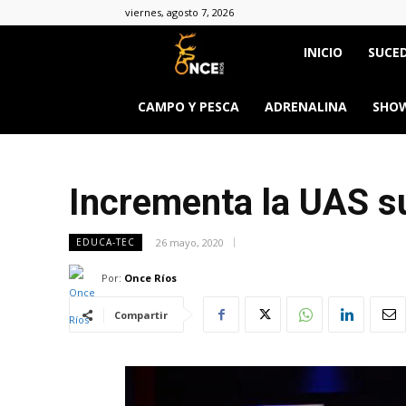
viernes, agosto 7, 2026
Once
INICIO
SUCED
Ríos
CAMPO Y PESCA
ADRENALINA
SHOW
Incrementa la UAS su 
26 mayo, 2020
EDUCA-TEC
Por:
Once Ríos
Compartir