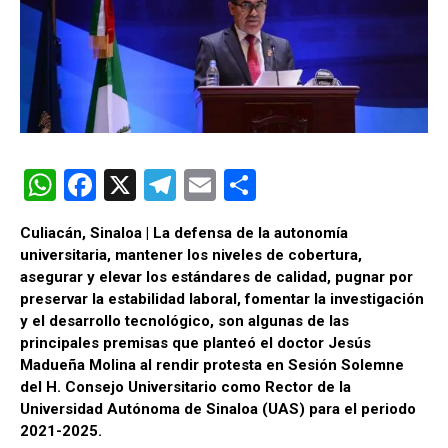
W
F
X
T
E
C
h
a
el
m
o
Culiacán, Sinaloa | La defensa de la autonomía
at
ce
e
ail
m
universitaria, mantener los niveles de cobertura,
s
b
gr
p
asegurar y elevar los estándares de calidad, pugnar por
preservar la estabilidad laboral, fomentar la investigación
A
o
a
ar
y el desarrollo tecnológico, son algunas de las
p
o
m
tir
principales premisas que planteó el doctor Jesús
Madueña Molina al rendir protesta en Sesión Solemne
p
k
del H. Consejo Universitario como Rector de la
Universidad Autónoma de Sinaloa (UAS) para el periodo
2021-2025.