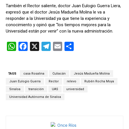
También el Rector saliente, doctor Juan Eulogio Guerra Liera,
expresó que el doctor Jesús Madueña Molina le va a
responder a la Universidad ya que tiene la experiencia y
conocimiento y opinó que “los tiempos mejores para la
Universidad están por venir” con la nueva administración.
W
F
X
T
E
C
h
a
el
m
o
at
ce
e
ail
m
s
b
gr
p
TAGS
casa Rosalina
Culiacán
Jesús Madueña Molina
A
o
a
ar
Juan Eulogio Guerra
Rector
relevo
Rubén Rocha Moya
p
o
m
tir
Sinaloa
transición
UAS
universidad
Universidad Autónoma de Sinaloa
p
k