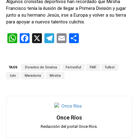
Algunos cronistas deportivos han recordado que Mirsha
Francisco tenía la ilusión de llegar a Primera División y jugar
junto a su hermano Jesús, irse a Europa y volver a su tierra
para apoyar a nuevos talentos culichis.
W
F
X
T
E
C
h
a
el
m
o
at
ce
e
ail
m
s
b
gr
p
TAGS
Dorados de Sinaloa
Femexfut
FMF
futbol
A
o
a
ar
luto
Maradona
Mirsha
p
o
m
tir
p
k
Once Ríos
Redacción del portal Once Ríos.