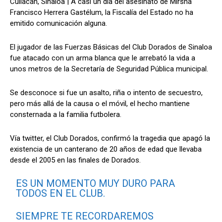
Culiacán, Sinaloa | A casi un día del asesinato de Mirsha
at
ce
e
ail
m
Francisco Herrera Gastélum, la Fiscalía del Estado no ha
s
b
gr
p
emitido comunicación alguna.
A
o
a
ar
El jugador de las Fuerzas Básicas del Club Dorados de Sinaloa
p
o
m
tir
fue atacado con un arma blanca que le arrebató la vida a
p
k
unos metros de la Secretaría de Seguridad Pública municipal.
Se desconoce si fue un asalto, riña o intento de secuestro,
pero más allá de la causa o el móvil, el hecho mantiene
consternada a la familia futbolera.
Vía twitter, el Club Dorados, confirmó la tragedia que apagó la
existencia de un canterano de 20 años de edad que llevaba
desde el 2005 en las finales de Dorados.
ES UN MOMENTO MUY DURO PARA
TODOS EN EL CLUB.
SIEMPRE TE RECORDAREMOS