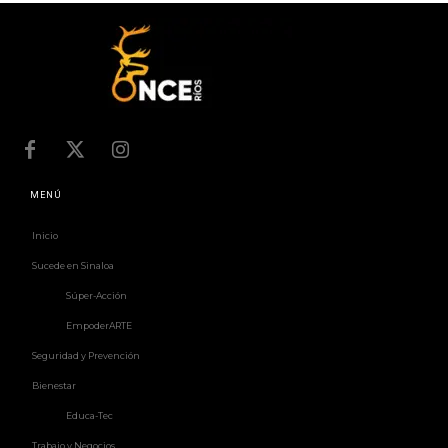
MENÚ
Inicio
Sucede en Sinaloa
Súper-Acción
EmpoderARTE
Seguridad y Prevención
Bienestar
Educa-Tec
Trabajo y Negocios