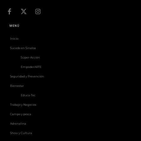
MENÚ
Inicio
Sucede en Sinaloa
Súper-Acción
EmpoderARTE
Seguridad y Prevención
Bienestar
Educa-Tec
Trabajo y Negocios
Campo y pesca
Adrenalina
Show y Cultura