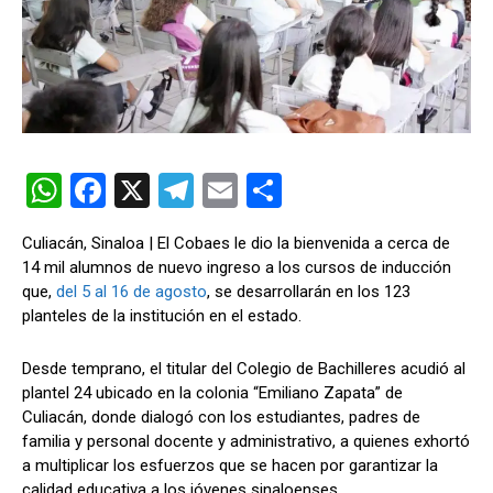
W
F
X
T
E
C
h
a
el
m
o
Culiacán, Sinaloa | El Cobaes le dio la bienvenida a cerca de
at
ce
e
ail
m
14 mil alumnos de nuevo ingreso a los cursos de inducción
s
b
gr
p
que,
del 5 al 16 de agosto
, se desarrollarán en los 123
planteles de la institución en el estado.
A
o
a
ar
p
o
m
tir
Desde temprano, el titular del Colegio de Bachilleres acudió al
p
k
plantel 24 ubicado en la colonia “Emiliano Zapata” de
Culiacán, donde dialogó con los estudiantes, padres de
familia y personal docente y administrativo, a quienes exhortó
a multiplicar los esfuerzos que se hacen por garantizar la
calidad educativa a los jóvenes sinaloenses.