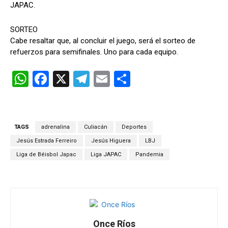
JAPAC.
SORTEO
Cabe resaltar que, al concluir el juego, será el sorteo de
refuerzos para semifinales. Uno para cada equipo.
W
F
X
T
E
C
h
a
el
m
o
at
ce
e
ail
m
s
b
gr
p
TAGS
adrenalina
Culiacán
Deportes
A
o
a
ar
Jesús Estrada Ferreiro
Jesús Higuera
LBJ
p
o
m
tir
Liga de Béisbol Japac
Liga JAPAC
Pandemia
p
k
Once Ríos