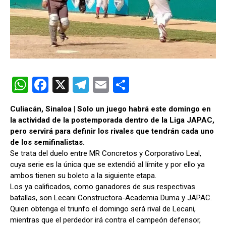
W
F
X
T
E
C
h
a
el
m
o
Culiacán, Sinaloa | Solo un juego habrá este domingo en
at
ce
e
ail
m
la actividad de la postemporada dentro de la Liga JAPAC,
s
b
gr
p
pero servirá para definir los rivales que tendrán cada uno
de los semifinalistas.
A
o
a
ar
Se trata del duelo entre MR Concretos y Corporativo Leal,
p
o
m
tir
cuya serie es la única que se extendió al límite y por ello ya
ambos tienen su boleto a la siguiente etapa.
p
k
Los ya calificados, como ganadores de sus respectivas
batallas, son Lecani Constructora-Academia Duma y JAPAC.
Quien obtenga el triunfo el domingo será rival de Lecani,
mientras que el perdedor irá contra el campeón defensor,