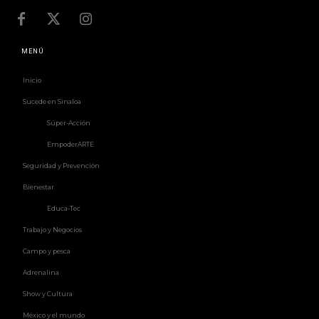
MENÚ
Inicio
Sucede en Sinaloa
Súper-Acción
EmpoderARTE
Seguridad y Prevención
Bienestar
Educa-Tec
Trabajo y Negocios
Campo y pesca
Adrenalina
Show y Cultura
México y el mundo