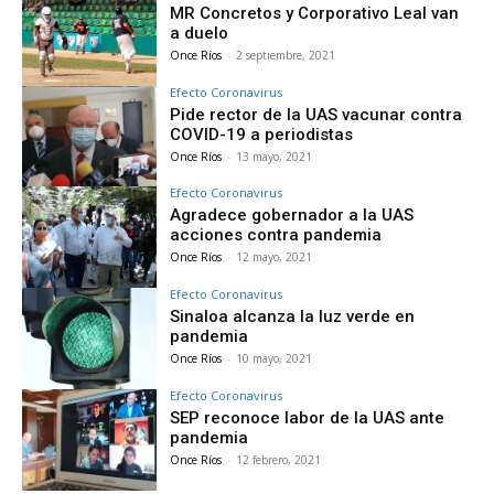
MR Concretos y Corporativo Leal van
a duelo
Once Ríos
-
2 septiembre, 2021
Efecto Coronavirus
Pide rector de la UAS vacunar contra
COVID-19 a periodistas
Once Ríos
-
13 mayo, 2021
Efecto Coronavirus
Agradece gobernador a la UAS
acciones contra pandemia
Once Ríos
-
12 mayo, 2021
Efecto Coronavirus
Sinaloa alcanza la luz verde en
pandemia
Once Ríos
-
10 mayo, 2021
Efecto Coronavirus
SEP reconoce labor de la UAS ante
pandemia
Once Ríos
-
12 febrero, 2021