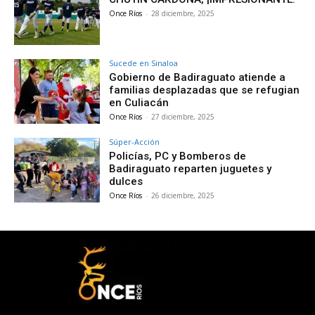
Once Ríos
-
28 diciembre, 2025
Sucede en Sinaloa
Gobierno de Badiraguato atiende a
familias desplazadas que se refugian
en Culiacán
Once Ríos
-
27 diciembre, 2025
Súper-Acción
Policías, PC y Bomberos de
Badiraguato reparten juguetes y
dulces
Once Ríos
-
26 diciembre, 2025