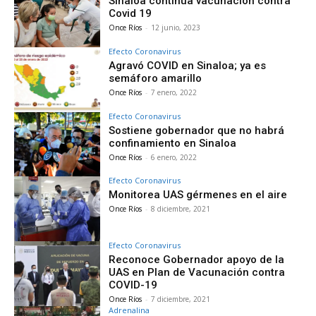
Sinaloa continúa vacunación contra
Covid 19
Once Ríos
-
12 junio, 2023
Efecto Coronavirus
Agravó COVID en Sinaloa; ya es
semáforo amarillo
Once Ríos
-
7 enero, 2022
Efecto Coronavirus
Sostiene gobernador que no habrá
confinamiento en Sinaloa
Once Ríos
-
6 enero, 2022
Efecto Coronavirus
Monitorea UAS gérmenes en el aire
Once Ríos
-
8 diciembre, 2021
Efecto Coronavirus
Reconoce Gobernador apoyo de la
UAS en Plan de Vacunación contra
COVID-19
Once Ríos
-
7 diciembre, 2021
Adrenalina