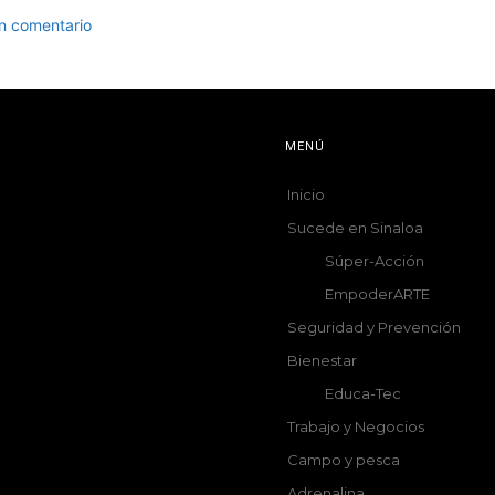
un comentario
MENÚ
Inicio
Sucede en Sinaloa
Súper-Acción
EmpoderARTE
Seguridad y Prevención
Bienestar
Educa-Tec
Trabajo y Negocios
Campo y pesca
Adrenalina