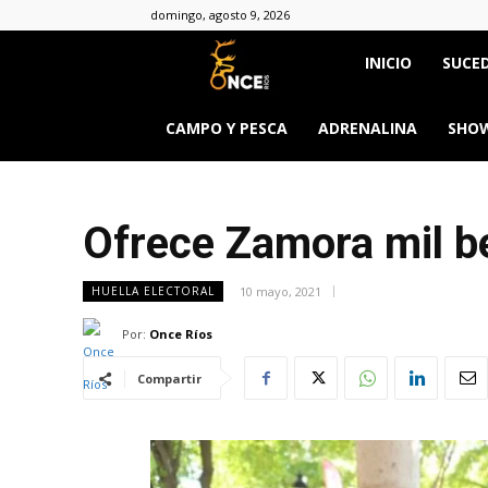
domingo, agosto 9, 2026
Once
INICIO
SUCED
Ríos
CAMPO Y PESCA
ADRENALINA
SHOW
Ofrece Zamora mil b
10 mayo, 2021
HUELLA ELECTORAL
Por:
Once Ríos
Compartir