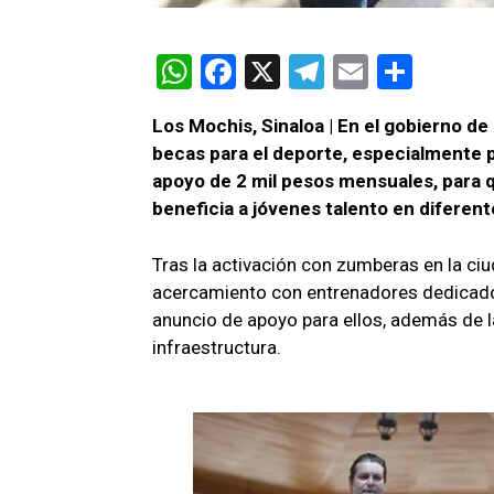
W
F
X
T
E
C
h
a
el
m
o
Los Mochis, Sinaloa | En el gobierno 
at
ce
e
ail
m
becas para el deporte, especialmente p
s
b
gr
p
apoyo de 2 mil pesos mensuales, para q
A
o
a
ar
beneficia a jóvenes talento en diferente
p
o
m
tir
Tras la activación con zumberas en la c
p
k
acercamiento con entrenadores dedicados
anuncio de apoyo para ellos, además de la
infraestructura.