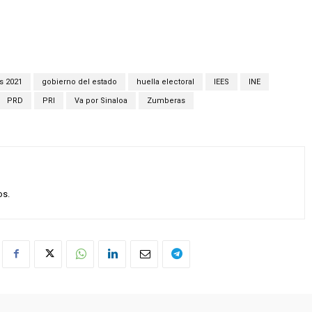
s 2021
gobierno del estado
huella electoral
IEES
INE
PRD
PRI
Va por Sinaloa
Zumberas
os.