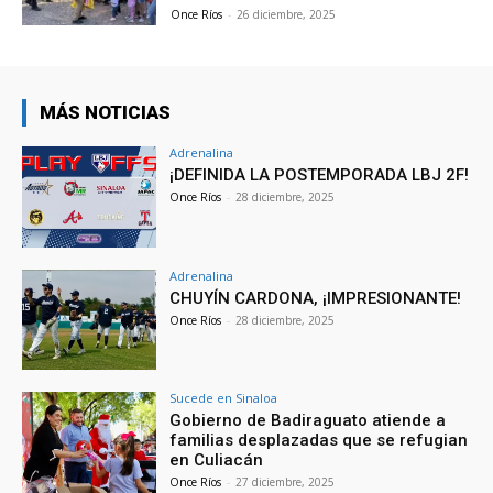
Once Ríos
-
26 diciembre, 2025
MÁS NOTICIAS
Adrenalina
¡DEFINIDA LA POSTEMPORADA LBJ 2F!
Once Ríos
-
28 diciembre, 2025
Adrenalina
CHUYÍN CARDONA, ¡IMPRESIONANTE!
Once Ríos
-
28 diciembre, 2025
Sucede en Sinaloa
Gobierno de Badiraguato atiende a
familias desplazadas que se refugian
en Culiacán
Once Ríos
-
27 diciembre, 2025