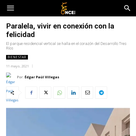
Paralela, vivir en conexión con la
felicidad
El parque residencial vertical se halla en el corazón del Desarrollo Tres
Ríos
BIENESTAR
11 mayo, 2021
Por:
Édgar Paúl Villegas