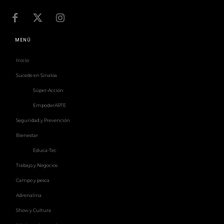
MENÚ
Inicio
Sucede en Sinaloa
Súper-Acción
EmpoderARTE
Seguridad y Prevención
Bienestar
Educa-Tec
Trabajo y Negocios
Campo y pesca
Adrenalina
Show y Cultura