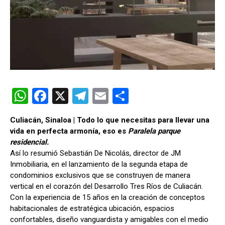
W
F
X
T
E
C
h
a
el
m
o
Culiacán, Sinaloa | Todo lo que necesitas para llevar una
at
ce
e
ail
m
vida en perfecta armonía, eso es
Paralela parque
s
b
gr
p
residencial
.
Así lo resumió Sebastián De Nicolás, director de JM
A
o
a
ar
Inmobiliaria, en el lanzamiento de la segunda etapa de
p
o
m
tir
condominios exclusivos que se construyen de manera
vertical en el corazón del Desarrollo Tres Ríos de Culiacán.
p
k
Con la experiencia de 15 años en la creación de conceptos
habitacionales de estratégica ubicación, espacios
confortables, diseño vanguardista y amigables con el medio