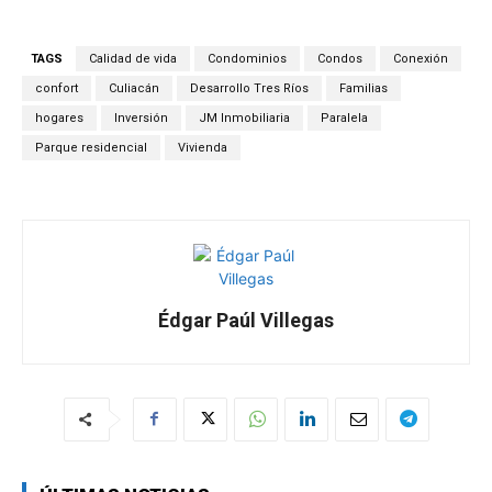
at
ce
e
ail
m
s
b
gr
p
TAGS
Calidad de vida
Condominios
Condos
Conexión
A
o
a
ar
confort
Culiacán
Desarrollo Tres Ríos
Familias
p
o
m
tir
hogares
Inversión
JM Inmobiliaria
Paralela
Parque residencial
Vivienda
p
k
Édgar Paúl Villegas