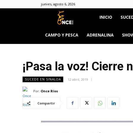
jueves, agosto 6, 2026
Once
INICIO
SUCED
Ríos
CAMPO Y PESCA
ADRENALINA
SHOW
¡Pasa la voz! Cierre
12 abril, 2019
SUCEDE EN SINALOA
Por:
Once Ríos
Compartir
&body=h