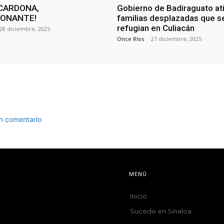
CARDONA,
Gobierno de Badiraguato at
IONANTE!
familias desplazadas que s
refugian en Culiacán
28 diciembre, 2025
Once Ríos
-
27 diciembre, 2025
un comentario
MENÚ
Inicio
Sucede en Sinaloa