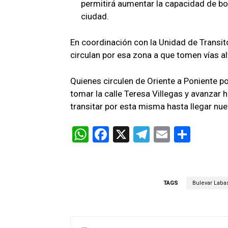
permitirá aumentar la capacidad de bo
ciudad.
En coordinación con la Unidad de Transit
circulan por esa zona a que tomen vías al
Quienes circulen de Oriente a Poniente p
tomar la calle Teresa Villegas y avanzar h
transitar por esta misma hasta llegar n
W
F
X
T
E
C
h
a
el
m
o
at
ce
e
ail
m
s
b
gr
p
TAGS
Bulevar Labas
A
o
a
ar
p
o
m
tir