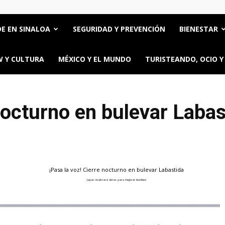
E EN SINALOA
SEGURIDAD Y PREVENCIÓN
BIENESTAR
 Y CULTURA
MÉXICO Y EL MUNDO
TURISTEANDO, OCIO Y
 nocturno en bulevar Labas
¡Pasa la voz! Cierre nocturno en bulevar Labastida
Japac realizará obras para mejorar bombeo
ttps://oncerios.mx/pasa-la-voz-cierre-nocturno-en-bulevar-labastida/" title="Email