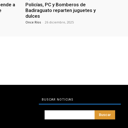
iende a
Policías, PC y Bomberos de
e
Badiraguato reparten juguetes y
dulces
Once Ríos
-
26 diciembre, 2025
BUSCAR NOTICIAS
Buscar