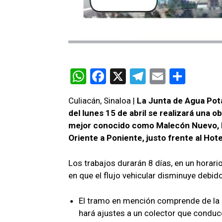
W
F
X
T
E
C
h
a
el
m
o
Culiacán, Sinaloa |
La Junta de Agua Pota
at
ce
e
ail
m
del lunes 15 de abril se realizará una 
s
b
gr
p
mejor conocido como Malecón Nuevo, lo 
A
o
a
ar
Oriente a Poniente, justo frente al Hot
p
o
m
tir
Los trabajos durarán 8 días, en un horari
p
k
en que el flujo vehicular disminuye debid
El tramo en mención comprende de la ca
hará ajustes a un colector que conduc