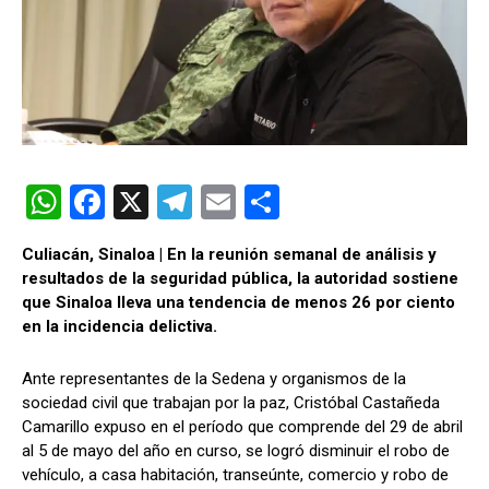
W
F
X
T
E
C
h
a
el
m
o
Culiacán, Sinaloa | En la reunión semanal de análisis y
at
ce
e
ail
m
resultados de la seguridad pública, la autoridad sostiene
s
b
gr
p
que Sinaloa lleva una tendencia de menos 26 por ciento
en la incidencia delictiva.
A
o
a
ar
p
o
m
tir
Ante representantes de la Sedena y organismos de la
p
k
sociedad civil que trabajan por la paz, Cristóbal Castañeda
Camarillo expuso en el período que comprende del 29 de abril
al 5 de mayo del año en curso, se logró disminuir el robo de
vehículo, a casa habitación, transeúnte, comercio y robo de