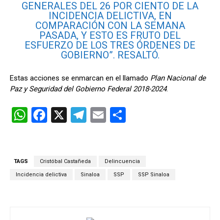
GENERALES DEL 26 POR CIENTO DE LA
INCIDENCIA DELICTIVA, EN
COMPARACIÓN CON LA SEMANA
PASADA, Y ESTO ES FRUTO DEL
ESFUERZO DE LOS TRES ÓRDENES DE
GOBIERNO”. RESALTÓ.
Estas acciones se enmarcan en el llamado
Plan Nacional de
Paz y Seguridad del Gobierno Federal 2018-2024
.
W
F
X
T
E
C
h
a
el
m
o
at
ce
e
ail
m
s
b
gr
p
TAGS
Cristóbal Castañeda
Delincuencia
A
o
a
ar
Incidencia delictiva
Sinaloa
SSP
SSP Sinaloa
p
o
m
tir
p
k