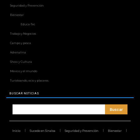
Seguridad y Prevención
Bienestar
Educa-Tec
Trabajo y Negocios
Campo y pesca
Adrenalina
Show y Cultura
México y el mundo
Turisteando, ocio y placeres
BUSCAR NOTICIAS
Buscar
Inicio
Sucede en Sinaloa
Seguridad y Prevención
Bienestar