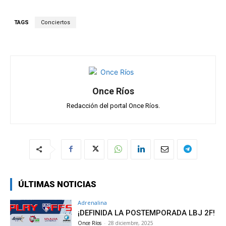
at
ce
e
ail
m
s
b
gr
p
TAGS
Conciertos
A
o
a
ar
p
o
m
tir
p
k
Once Ríos
Redacción del portal Once Ríos.
ÚLTIMAS NOTICIAS
Adrenalina
¡DEFINIDA LA POSTEMPORADA LBJ 2F!
Once Ríos
-
28 diciembre, 2025