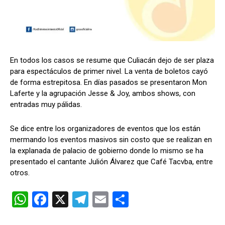
En todos los casos se resume que Culiacán dejo de ser plaza
para espectáculos de primer nivel. La venta de boletos cayó
de forma estrepitosa. En días pasados se presentaron Mon
Laferte y la agrupación Jesse & Joy, ambos shows, con
entradas muy pálidas.
Se dice entre los organizadores de eventos que los están
mermando los eventos masivos sin costo que se realizan en
la explanada de palacio de gobierno donde lo mismo se ha
presentado el cantante Julión Álvarez que Café Tacvba, entre
otros.
W
F
X
T
E
C
h
a
el
m
o