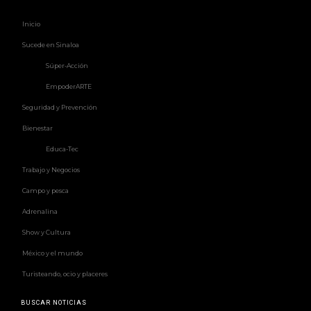
Inicio
Sucede en Sinaloa
Súper-Acción
EmpoderARTE
Seguridad y Prevención
Bienestar
Educa-Tec
Trabajo y Negocios
Campo y pesca
Adrenalina
Show y Cultura
México y el mundo
Turisteando, ocio y placeres
BUSCAR NOTICIAS