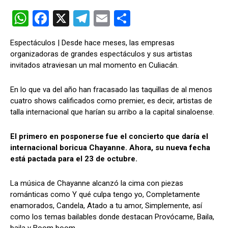
W
F
X
T
E
C
h
a
el
m
o
Espectáculos | Desde hace meses, las empresas
at
ce
e
ail
m
organizadoras de grandes espectáculos y sus artistas
s
b
gr
p
invitados atraviesan un mal momento en Culiacán.
A
o
a
ar
En lo que va del año han fracasado las taquillas de al menos
p
o
m
tir
cuatro shows calificados como premier, es decir, artistas de
p
k
talla internacional que harían su arribo a la capital sinaloense.
El primero en posponerse fue el concierto que daría el
internacional boricua Chayanne. Ahora, su nueva fecha
está pactada para el 23 de octubre.
La música de Chayanne alcanzó la cima con piezas
románticas como Y qué culpa tengo yo, Completamente
enamorados, Candela, Atado a tu amor, Simplemente, así
como los temas bailables donde destacan Provócame, Baila,