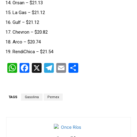
Orsan – $21.13
La Gas – $21.12
Gulf – $21.12
Chevron – $20.82
Arco – $20.74
RendiChica – $21.54
W
F
X
T
E
C
h
a
el
m
o
at
ce
e
ail
m
s
b
gr
p
TAGS
Gasolina
Pemex
A
o
a
ar
p
o
m
tir
p
k