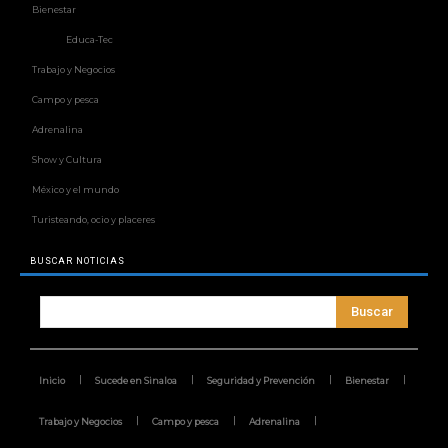
Bienestar
Educa-Tec
Trabajo y Negocios
Campo y pesca
Adrenalina
Show y Cultura
México y el mundo
Turisteando, ocio y placeres
BUSCAR NOTICIAS
Buscar
Inicio
Sucede en Sinaloa
Seguridad y Prevención
Bienestar
Trabajo y Negocios
Campo y pesca
Adrenalina