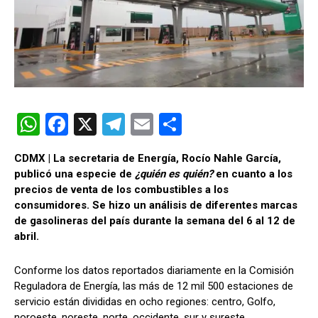
W
F
X
T
E
C
h
a
el
m
o
CDMX | La secretaria de Energía, Rocío Nahle García,
at
ce
e
ail
m
publicó una especie de
¿quién es quién?
en cuanto a los
s
b
gr
p
precios de venta de los combustibles a los
consumidores. Se hizo un análisis de diferentes marcas
A
o
a
ar
de gasolineras del país durante la semana del 6 al 12 de
p
o
m
tir
abril.
p
k
Conforme los datos reportados diariamente en la Comisión
Reguladora de Energía, las más de 12 mil 500 estaciones de
servicio están divididas en ocho regiones: centro, Golfo,
noroeste, noreste, norte, occidente, sur y sureste.