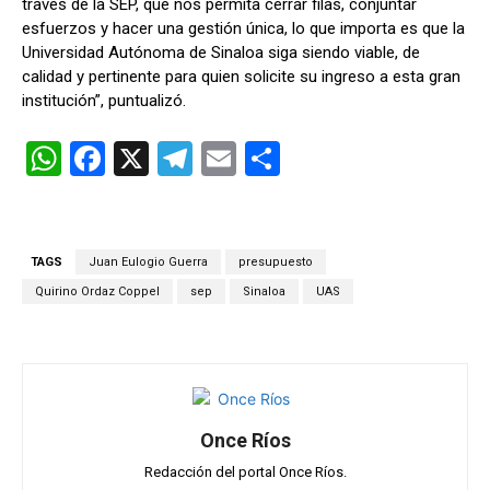
través de la SEP, que nos permita cerrar filas, conjuntar
esfuerzos y hacer una gestión única, lo que importa es que la
Universidad Autónoma de Sinaloa siga siendo viable, de
calidad y pertinente para quien solicite su ingreso a esta gran
institución”, puntualizó.
W
F
X
T
E
C
h
a
el
m
o
at
ce
e
ail
m
s
b
gr
p
TAGS
Juan Eulogio Guerra
presupuesto
A
o
a
ar
Quirino Ordaz Coppel
sep
Sinaloa
UAS
p
o
m
tir
p
k
Once Ríos
Redacción del portal Once Ríos.