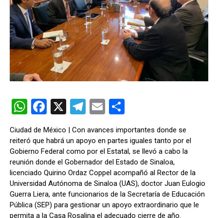
W
F
X
T
E
C
h
a
el
m
o
Ciudad de México | Con avances importantes donde se
at
ce
e
ail
m
reiteró que habrá un apoyo en partes iguales tanto por el
s
b
gr
p
Gobierno Federal como por el Estatal, se llevó a cabo la
reunión donde el Gobernador del Estado de Sinaloa,
A
o
a
ar
licenciado Quirino Ordaz Coppel acompañó al Rector de la
p
o
m
tir
Universidad Autónoma de Sinaloa (UAS), doctor Juan Eulogio
Guerra Liera, ante funcionarios de la Secretaría de Educación
p
k
Pública (SEP) para gestionar un apoyo extraordinario que le
permita a la Casa Rosalina el adecuado cierre de año.