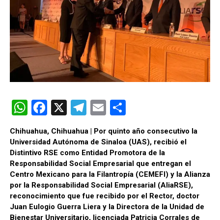
W
F
X
T
E
C
h
a
el
m
o
Chihuahua, Chihuahua | Por quinto año consecutivo la
at
ce
e
ail
m
Universidad Autónoma de Sinaloa (UAS), recibió el
s
b
gr
p
Distintivo RSE como Entidad Promotora de la
Responsabilidad Social Empresarial que entregan el
A
o
a
ar
Centro Mexicano para la Filantropía (CEMEFI) y la Alianza
p
o
m
tir
por la Responsabilidad Social Empresarial (AliaRSE),
reconocimiento que fue recibido por el Rector, doctor
p
k
Juan Eulogio Guerra Liera y la Directora de la Unidad de
Bienestar Universitario, licenciada Patricia Corrales de