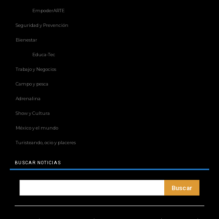
EmpoderARTE
Seguridad y Prevención
Bienestar
Educa-Tec
Trabajo y Negocios
Campo y pesca
Adrenalina
Show y Cultura
México y el mundo
Turisteando, ocio y placeres
BUSCAR NOTICIAS
Buscar