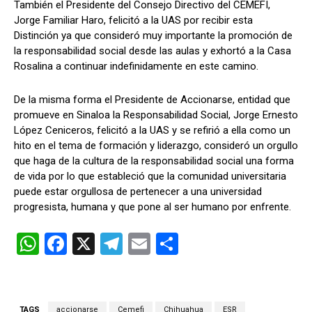
También el Presidente del Consejo Directivo del CEMEFI,
Jorge Familiar Haro, felicitó a la UAS por recibir esta
Distinción ya que consideró muy importante la promoción de
la responsabilidad social desde las aulas y exhortó a la Casa
Rosalina a continuar indefinidamente en este camino.
De la misma forma el Presidente de Accionarse, entidad que
promueve en Sinaloa la Responsabilidad Social, Jorge Ernesto
López Ceniceros, felicitó a la UAS y se refirió a ella como un
hito en el tema de formación y liderazgo, consideró un orgullo
que haga de la cultura de la responsabilidad social una forma
de vida por lo que estableció que la comunidad universitaria
puede estar orgullosa de pertenecer a una universidad
progresista, humana y que pone al ser humano por enfrente.
W
F
X
T
E
C
h
a
el
m
o
at
ce
e
ail
m
s
b
gr
p
TAGS
accionarse
Cemefi
Chihuahua
ESR