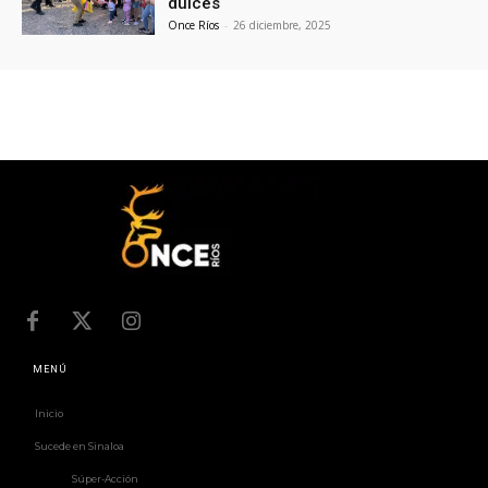
dulces
Once Ríos
-
26 diciembre, 2025
MENÚ
Inicio
Sucede en Sinaloa
Súper-Acción