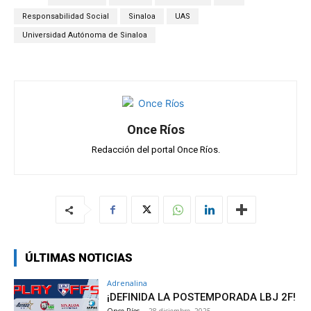
A
o
a
ar
Responsabilidad Social
Sinaloa
UAS
p
o
m
tir
Universidad Autónoma de Sinaloa
p
k
Once Ríos
Redacción del portal Once Ríos.
ÚLTIMAS NOTICIAS
Adrenalina
¡DEFINIDA LA POSTEMPORADA LBJ 2F!