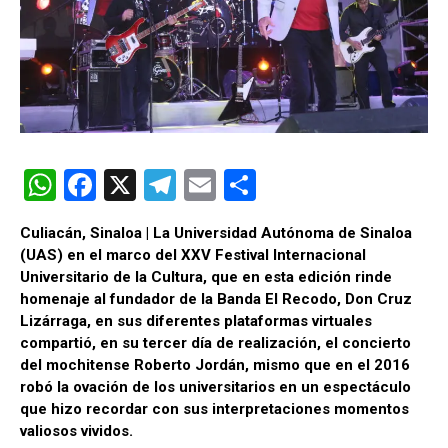
W
F
X
T
E
C
h
a
el
m
o
Culiacán, Sinaloa | La Universidad Autónoma de Sinaloa
at
ce
e
ail
m
(
UAS
) en el marco del XXV Festival Internacional
s
b
gr
p
Universitario de la Cultura, que en esta edición rinde
homenaje al fundador de la Banda El Recodo, Don Cruz
A
o
a
ar
Lizárraga, en sus diferentes plataformas virtuales
p
o
m
tir
compartió, en su tercer día de realización, el concierto
del mochitense Roberto Jordán, mismo que en el 2016
p
k
robó la ovación de los universitarios en un espectáculo
que hizo recordar con sus interpretaciones momentos
valiosos vividos.