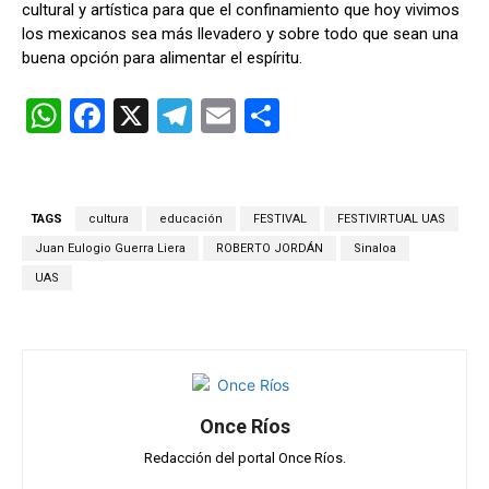
cultural y artística para que el confinamiento que hoy vivimos
los mexicanos sea más llevadero y sobre todo que sean una
buena opción para alimentar el espíritu.
W
F
X
T
E
C
h
a
el
m
o
at
ce
e
ail
m
s
b
gr
p
TAGS
cultura
educación
FESTIVAL
FESTIVIRTUAL UAS
A
o
a
ar
Juan Eulogio Guerra Liera
ROBERTO JORDÁN
Sinaloa
p
o
m
tir
UAS
p
k
Once Ríos
Redacción del portal Once Ríos.