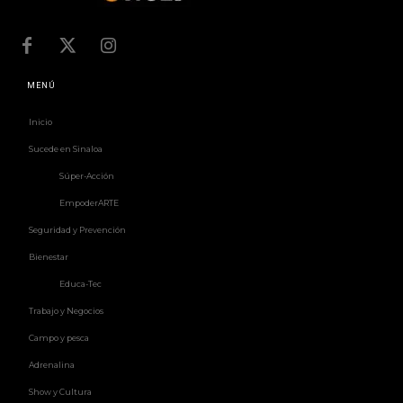
MENÚ
Inicio
Sucede en Sinaloa
Súper-Acción
EmpoderARTE
Seguridad y Prevención
Bienestar
Educa-Tec
Trabajo y Negocios
Campo y pesca
Adrenalina
Show y Cultura