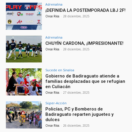
Adrenalina
¡DEFINIDA LA POSTEMPORADA LBJ 2F!
Once Ríos
-
28 diciembre, 2025
Adrenalina
CHUYÍN CARDONA, ¡IMPRESIONANTE!
Once Ríos
-
28 diciembre, 2025
Sucede en Sinaloa
Gobierno de Badiraguato atiende a
familias desplazadas que se refugian
en Culiacán
Once Ríos
-
27 diciembre, 2025
Súper-Acción
Policías, PC y Bomberos de
Badiraguato reparten juguetes y
dulces
Once Ríos
-
26 diciembre, 2025