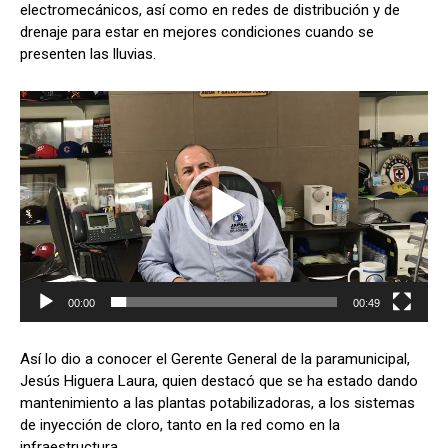
s
b
gr
p
electromecánicos, así como en redes de distribución y de
drenaje para estar en mejores condiciones cuando se
A
o
a
ar
presenten las lluvias.
p
o
m
tir
p
k
R
e
p
r
o
d
u
c
t
o
00:00
00:49
r
d
Así lo dio a conocer el Gerente General de la paramunicipal,
e
Jesús Higuera Laura, quien destacó que se ha estado dando
v
mantenimiento a las plantas potabilizadoras, a los sistemas
í
de inyección de cloro, tanto en la red como en la
d
infraestructura