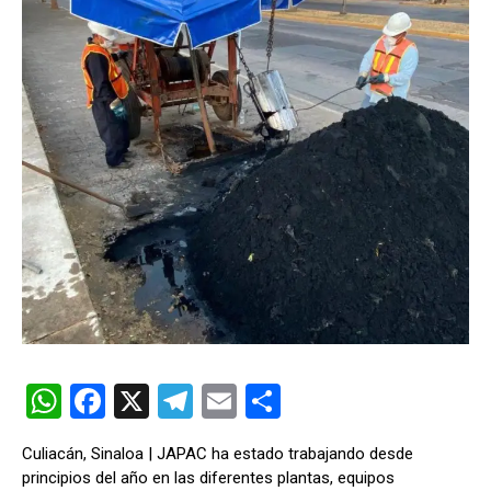
W
F
X
T
E
C
h
a
el
m
o
Culiacán, Sinaloa | JAPAC ha estado trabajando desde
at
ce
e
ail
m
principios del año en las diferentes plantas, equipos