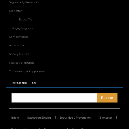
Seguridad y Prevención
Bienestar
Educa-Tec
Trabajo y Negocios
Campo y pesca
Adrenalina
Show y Cultura
México y el mundo
Turisteando, ocio y placeres
BUSCAR NOTICIAS
Buscar
Inicio
Sucede en Sinaloa
Seguridad y Prevención
Bienestar