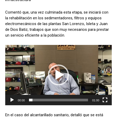
e
o
Comentó que, una vez culminada esta etapa, se iniciará con
la rehabilitación en los sedimentadores, filtros y equipos
electromecánicos de las plantas San Lorenzo, Isleta y Juan
de Dios Batiz, trabajos que son muy necesarios para prestar
un servicio eficiente a la población.
R
e
p
r
o
d
u
c
t
o
00:00
01:00
r
d
En el caso del alcantarillado sanitario, detalló que se está
e