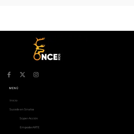
MENÚ
Inicio
Sucede en Sinaloa
Súper-Acción
EmpoderARTE