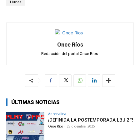
p
o
m
tir
Lluvias
p
k
Once Ríos
Redacción del portal Once Ríos.
ÚLTIMAS NOTICIAS
Adrenalina
¡DEFINIDA LA POSTEMPORADA LBJ 2F!
Once Ríos
-
28 diciembre, 2025