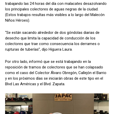
trabajando las 24 horas del día con malacates desazolvando
v
los principales colectores de aguas negras de la ciudad.
í
(Estos trabajos resultas más visibles a lo largo del Malecón
d
Niños Héroes).
e
o
“Se están sacando alrededor de dos góndolas diarias de
desecho que limita la capacidad de conducción de los
colectores que trae como consecuencia los derrames o
rupturas de tuberías”, dijo Higuera Laura.
Por otro lado, informó que se está trabajando en la
reposición de tramos de colectores que se han colapsado
como el caso del Colector Álvaro Obregón, Callejón el Barrio
y en los próximos días se iniciarán obras de este tipo en el
Blvd Las Américas y el Blvd. Zapata.
R
e
p
r