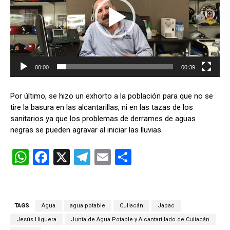
o
d
u
c
t
o
00:00
00:39
r
d
Por último, se hizo un exhorto a la población para que no se
e
tire la basura en las alcantarillas, ni en las tazas de los
v
sanitarios ya que los problemas de derrames de aguas
í
negras se pueden agravar al iniciar las lluvias.
d
e
W
F
X
T
E
C
o
h
a
el
m
o
at
ce
e
ail
m
s
b
gr
p
TAGS
Agua
agua potable
Culiacán
Japac
A
o
a
ar
Jesús Higuera
Junta de Agua Potable y Alcantarillado de Culiacán