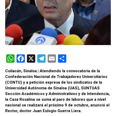
W
F
X
T
E
C
h
a
el
m
o
Culiacán, Sinaloa | Atendiendo la convocatoria de la
at
ce
e
ail
m
Confederación Nacional de Trabajadores Universitarios
s
b
gr
p
(CONTU) y a petición expresa de los sindicatos de la
Universidad Autónoma de Sinaloa (UAS), SUNTUAS
A
o
a
ar
Sección Académicos y Administrativos y de Intendencia,
p
o
m
tir
la Casa Rosalina se suma al paro de labores que a nivel
nacional se realizará el próximo 9 de octubre, anunció el
p
k
Rector, doctor Juan Eulogio Guerra Liera.