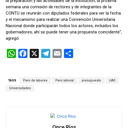
la preparación y las actividades de la institución, la próxima
semana una comisión de rectores y de integrantes de la
CONTU se reunirán con diputados federales para ver la fecha
y el mecanismo para realizar una Convención Universitaria
Nacional donde participarán todos los actores, incluidos los
gobernadores, ahí se puede tener una propuesta coincidente”,
agregó.
W
F
X
T
E
C
h
a
el
m
o
at
ce
e
ail
m
s
b
gr
p
TAGS
Paro de labores
Paro laboral
presupuesto
UAS
A
o
a
ar
Universidades
p
o
m
tir
p
k
Once Ríos