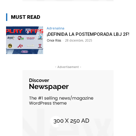
MUST READ
Adrenalina
¡DEFINIDA LA POSTEMPORADA LBJ 2F!
Once Ríos
-
28 diciembre, 2025
- Advertisement -