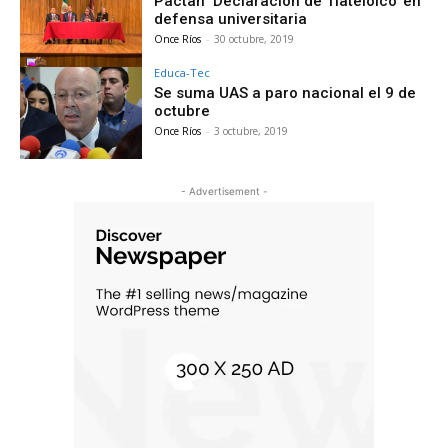
Pactan ‘Declaración de Tlatelolco’ en
defensa universitaria
Once Ríos
-
30 octubre, 2019
Educa-Tec
Se suma UAS a paro nacional el 9 de
octubre
Once Ríos
-
3 octubre, 2019
- Advertisement -