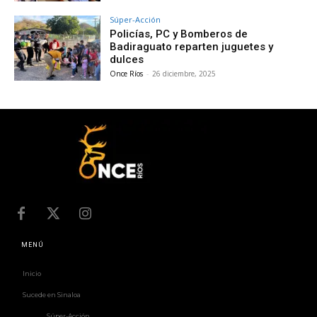
Súper-Acción
Policías, PC y Bomberos de
Badiraguato reparten juguetes y
dulces
Once Ríos
-
26 diciembre, 2025
MENÚ
Inicio
Sucede en Sinaloa
Súper-Acción