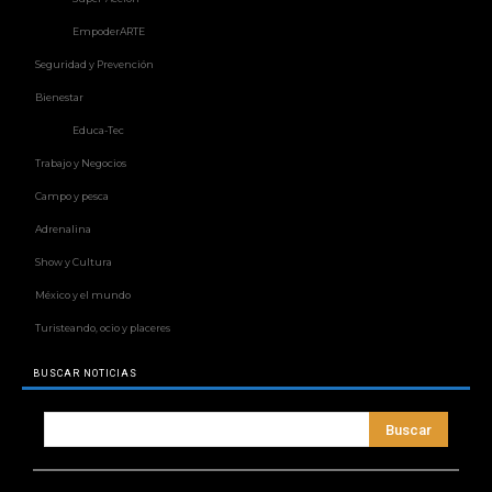
EmpoderARTE
Seguridad y Prevención
Bienestar
Educa-Tec
Trabajo y Negocios
Campo y pesca
Adrenalina
Show y Cultura
México y el mundo
Turisteando, ocio y placeres
BUSCAR NOTICIAS
Buscar