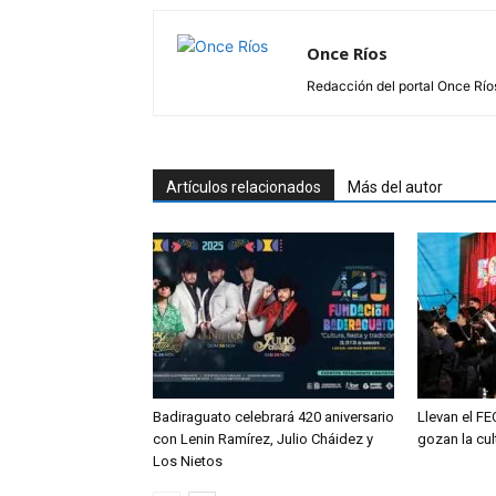
Once Ríos
Redacción del portal Once Río
Artículos relacionados
Más del autor
Badiraguato celebrará 420 aniversario
Llevan el F
con Lenin Ramírez, Julio Cháidez y
gozan la cul
Los Nietos