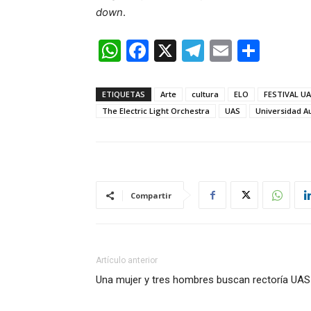
down
.
WhatsApp
Facebook
X
Telegram
Email
Comp
ETIQUETAS
Arte
cultura
ELO
FESTIVAL U
The Electric Light Orchestra
UAS
Universidad A
Compartir
Artículo anterior
Una mujer y tres hombres buscan rectoría UAS