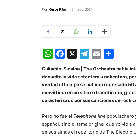
Por
Once Ríos
-
6 mayo, 2021
WhatsApp
Facebook
X
Telegram
Email
Comp
Culiacán, Sinaloa | The Orchestra había in
devuelto la vida setentera u ochentera, p
verdad el tiempo se hubiera regresado 50 a
convirtiera en un sitio extraordinario, grac
caracterizado por sus canciones de rock co
Pero no fue el
Telephone
line
populachero y
español, sino el tema original que volvió a
en sus almas el repertorio de The Electric 