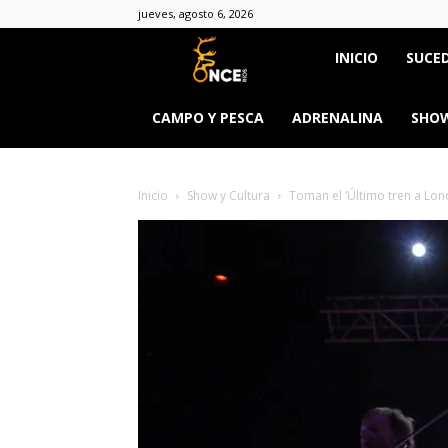
jueves, agosto 6, 2026
Once
INICIO
SUCED
Ríos
CAMPO Y PESCA
ADRENALINA
SHOW
Inicio
Show y Cultura
Toman el ‘Último tren a Lond