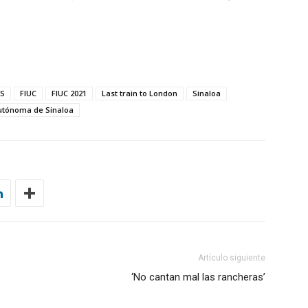
artir
AS
FIUC
FIUC 2021
Last train to London
Sinaloa
utónoma de Sinaloa
Artículo siguiente
‘No cantan mal las rancheras’