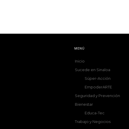
MENÚ
Inicio
Sucede en Sinaloa
Súper-Acción
EmpoderARTE
Seguridad y Prevención
Bienestar
Educa-Tec
Trabajo y Negocios