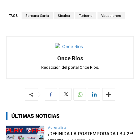
at
ce
e
ail
m
s
b
gr
p
TAGS
Semana Santa
Sinaloa
Turismo
Vacaciones
A
o
a
ar
p
o
m
tir
p
k
Once Ríos
Redacción del portal Once Ríos.
ÚLTIMAS NOTICIAS
Adrenalina
¡DEFINIDA LA POSTEMPORADA LBJ 2F!