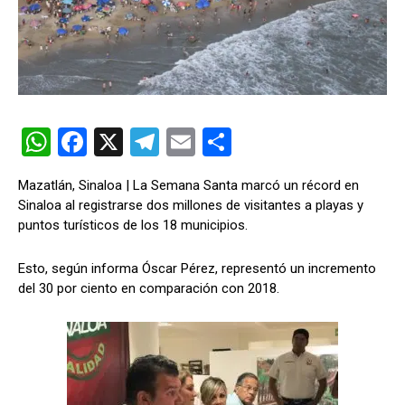
W
F
X
T
E
C
h
a
el
m
o
Mazatlán, Sinaloa | La Semana Santa marcó un récord en
at
ce
e
ail
m
Sinaloa al registrarse dos millones de visitantes a playas y
s
b
gr
p
puntos turísticos de los 18 municipios.
A
o
a
ar
Esto, según informa Óscar Pérez, representó un incremento
p
o
m
tir
del 30 por ciento en comparación con 2018.
p
k