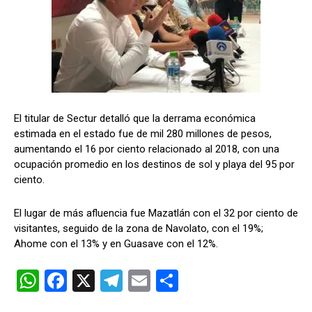
El titular de Sectur detalló que la derrama económica
estimada en el estado fue de mil 280 millones de pesos,
aumentando el 16 por ciento relacionado al 2018, con una
ocupación promedio en los destinos de sol y playa del 95 por
ciento.
El lugar de más afluencia fue Mazatlán con el 32 por ciento de
visitantes, seguido de la zona de Navolato, con el 19%;
Ahome con el 13% y en Guasave con el 12%.
W
F
X
T
E
C
h
a
el
m
o