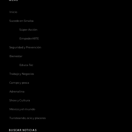
MENÚ
Inicio
Sucede en Sinaloa
Súper-Acción
EmpoderARTE
Seguridad y Prevención
Bienestar
Educa-Tec
Trabajo y Negocios
Campo y pesca
Adrenalina
Show y Cultura
México y el mundo
Turisteando, ocio y placeres
BUSCAR NOTICIAS