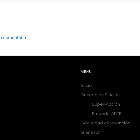
un comentario
MENÚ
Inicio
Sucede en Sinaloa
Súper-Acción
EmpoderARTE
Seguridad y Prevención
Bienestar