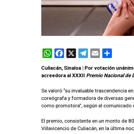
W
F
X
T
E
C
h
a
el
m
o
Culiacán, Sinaloa | Por votación unánim
at
ce
e
ail
m
acreedora al XXXII
Premio Nacional de
s
b
gr
p
A
o
a
ar
Se valoró “su invaluable trascendencia en
coreógrafa y formadora de diversas gene
p
o
m
tir
como promotora”, según el comunicado de
p
k
El premio, consistente en un monto de 80 
Villavicencio de Culiacán, en la última no