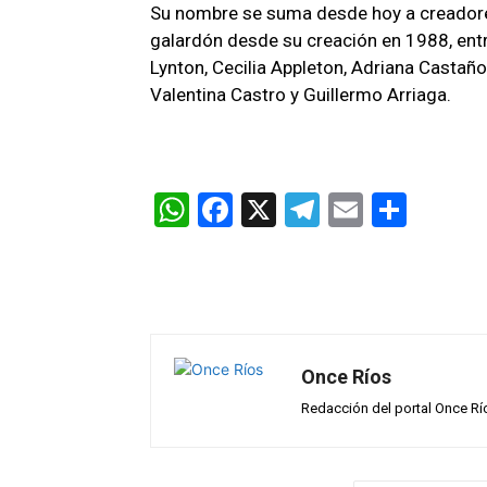
Su nombre se suma desde hoy a creadores
galardón desde su creación en 1988, entr
Lynton, Cecilia Appleton, Adriana Castaño
Valentina Castro y Guillermo Arriaga.
W
F
X
T
E
C
h
a
el
m
o
at
ce
e
ail
m
s
b
gr
p
A
o
a
ar
p
o
m
tir
Once Ríos
p
k
Redacción del portal Once Rí