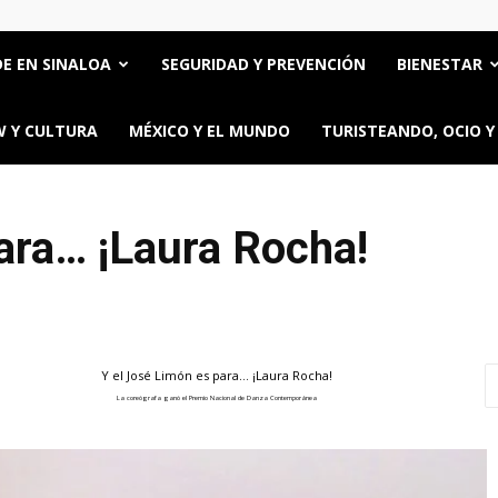
E EN SINALOA
SEGURIDAD Y PREVENCIÓN
BIENESTAR
 Y CULTURA
MÉXICO Y EL MUNDO
TURISTEANDO, OCIO Y
ara… ¡Laura Rocha!
Y el José Limón es para… ¡Laura Rocha!
La coreógrafa ganó el Premio Nacional de Danza Contemporánea
ttps://oncerios.mx/y-el-jose-limon-es-para-laura-rocha/" title="Email" >