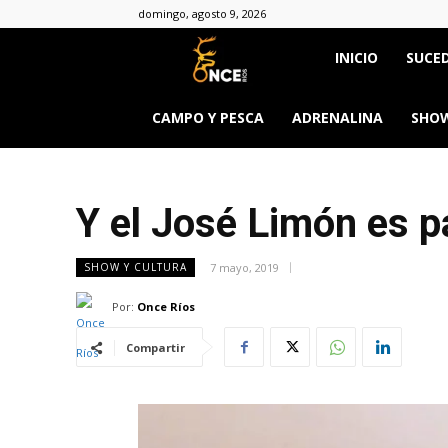
domingo, agosto 9, 2026
Once
INICIO
SUCED
Ríos
CAMPO Y PESCA
ADRENALINA
SHOW
Y el José Limón es p
7 mayo, 2019
SHOW Y CULTURA
Por:
Once Ríos
Compartir
&body=h